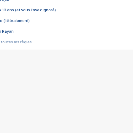
 a 13 ans (et vous l'avez ignoré)
e (littéralement)
im Rayan
 toutes les règles
s les jeux vidéo
us choquant de Rockstar ? - Le scandale BULLY
e plus moche de Steam
du RÊVE tourne au CAUCHEMAR
pendant 8 heures
it… à tort
umiliés par un jeu vidéo
ire - Final Fantasy 8