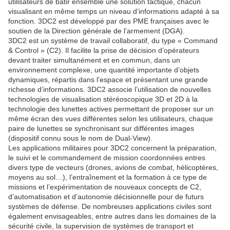
utilisateurs de bâtir ensemble une solution tactique, chacun
visualisant en même temps un niveau d’informations adapté à sa
fonction. 3DC2 est développé par des PME françaises avec le
soutien de la Direction générale de l’armement (DGA).
3DC2 est un système de travail collaboratif, du type « Command
& Control » (C2). Il facilite la prise de décision d’opérateurs
devant traiter simultanément et en commun, dans un
environnement complexe, une quantité importante d’objets
dynamiques, répartis dans l’espace et présentant une grande
richesse d’informations. 3DC2 associe l’utilisation de nouvelles
technologies de visualisation stéréoscopique 3D et 2D à la
technologie des lunettes actives permettant de proposer sur un
même écran des vues différentes selon les utilisateurs, chaque
paire de lunettes se synchronisant sur différentes images
(dispositif connu sous le nom de Dual-View).
Les applications militaires pour 3DC2 concernent la préparation,
le suivi et le commandement de mission coordonnées entres
divers type de vecteurs (drones, avions de combat, hélicoptères,
moyens au sol…), l’entraînement et la formation à ce type de
missions et l’expérimentation de nouveaux concepts de C2,
d’automatisation et d’autonomie décisionnelle pour de futurs
systèmes de défense. De nombreuses applications civiles sont
également envisageables, entre autres dans les domaines de la
sécurité civile, la supervision de systèmes de transport et