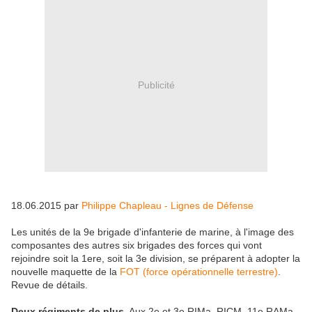
Publicité
18.06.2015 par
Philippe Chapleau - Lignes de Défense
Les unités de la 9e brigade d'infanterie de marine, à l'image des
composantes des autres six brigades des forces qui vont
rejoindre soit la 1ere, soit la 3e division, se préparent à adopter la
nouvelle maquette de la
FOT (force opérationnelle terrestre)
.
Revue de détails.
Deux régiments de plus
. Aux 2e et 3e RIMa, RICM, 11e RAMa