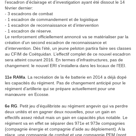
l’escadron d’éclairage et d’investigation ayant été dissout le 14
février dernier:
- 3 escadrons de combat
- 1 escadron de commandement et de logistique
- 1 escadron de reconnaissance et d’intervention
- 1 escadron de réserve.
Le renforcement officiellement annoncé va se matérialiser par la
création d’un second escadron de reconnaissance et
d’intervention. Dès l'été, un jeune peloton partira faire ses classes
au CFIM de Coëtquidan. L’effectif complet de ce nouvel escadron
sera atteint courant 2016. En termes d'infrastructures, pas de
changement: le nouvel ERI s'installera dans les locaux de l'EEI.
11e RAMa
. La recréation de la 4e batterie en 2014 a déjà dopé
les capacités du régiment. Pas de changement anticipé pour le
régiment d'artillerie qui se prépare actuellement pour une
manœuvre en Ecosse.
6e RG
. Petit jeu d'équilibriste au régiment angevin qui va perdre
deux unités et en gagner deux nouvelles, pour un gain en
effectifs assez réduit mais un gain en capacités plus notable. Le
régiment va en effet se séparer des 971e et 973e compagnies
(compagnie énergie et compagnie d'aide au déploiement). A la
place, une compagnie de combat et une compagnie PFM (pont