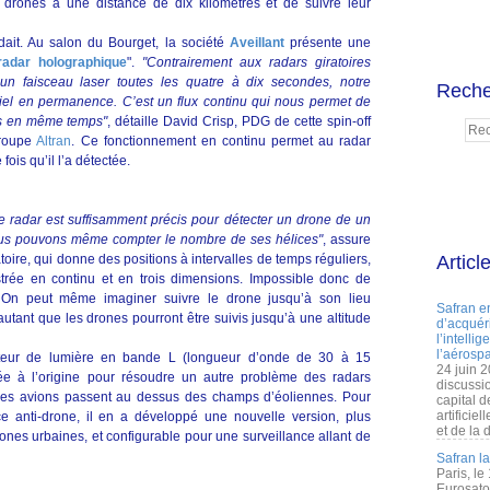
 drones à une distance de dix kilomètres et de suivre leur
dait. Au salon du Bourget, la société
Aveillant
présente une
radar holographique
".
"Contrairement aux radars giratoires
 un faisceau laser toutes les quatre à dix secondes, notre
Reche
ciel en permanence. C’est un flux continu qui nous permet de
les en même temps"
, détaille David Crisp, PDG de cette spin-off
groupe
Altran
. Ce fonctionnement en continu permet au radar
fois qu’il l’a détectée.
e radar est suffisamment précis pour détecter un drone de un
Nous pouvons même compter le nombre de ses hélices"
, assure
oire, qui donne des positions à intervalles de temps réguliers,
Articl
gistrée en continu et en trois dimensions. Impossible donc de
On peut même imaginer suivre le drone jusqu’à son lieu
Safran e
d’autant que les drones pourront être suivis jusqu’à une altitude
d’acquéri
l’intelli
l’aérospa
etteur de lumière en bande L (longueur d’onde de 30 à 15
24 juin 
ppée à l’origine pour résoudre un autre problème des radars
discussi
nd les avions passent au dessus des champs d’éoliennes. Pour
capital d
artificie
 anti-drone, il en a développé une nouvelle version, plus
et de la 
zones urbaines, et configurable pour une surveillance allant de
Safran l
Paris, le
Eurosato