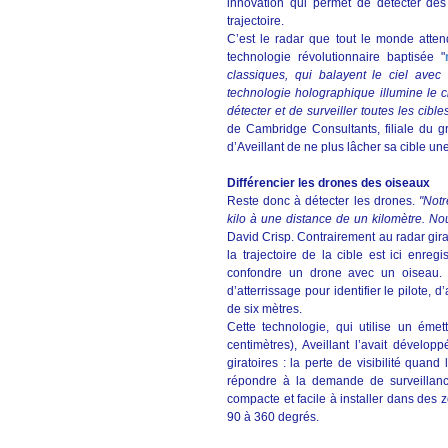
innovation qui permet de détecter des
trajectoire.
C’est le radar que tout le monde atten
technologie révolutionnaire baptisée "
classiques, qui balayent le ciel avec
technologie holographique illumine le 
détecter et de surveiller toutes les cib
de Cambridge Consultants, filiale du 
d’Aveillant de ne plus lâcher sa cible une 
Différencier les drones des oiseaux
Reste donc à détecter les drones.
"Notr
kilo à une distance de un kilomètre. 
David Crisp. Contrairement au radar girat
la trajectoire de la cible est ici enre
confondre un drone avec un oiseau. 
d’atterrissage pour identifier le pilote, 
de six mètres.
Cette technologie, qui utilise un ém
centimètres), Aveillant l’avait dévelo
giratoires : la perte de visibilité qua
répondre à la demande de surveillance
compacte et facile à installer dans des 
90 à 360 degrés.