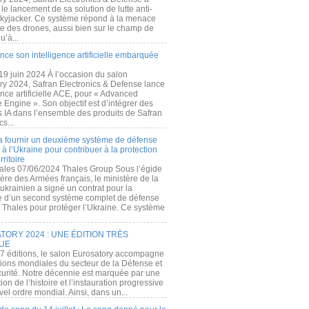
e lancement de sa solution de lutte anti-
kyjacker. Ce système répond à la menace
te des drones, aussi bien sur le champ de
u’à...
nce son intelligence artificielle embarquée
 19 juin 2024 À l’occasion du salon
ry 2024, Safran Electronics & Defense lance
gence artificielle ACE, pour « Advanced
 Engine ». Son objectif est d’intégrer des
s IA dans l’ensemble des produits de Safran
cs...
a fournir un deuxième système de défense
à l’Ukraine pour contribuer à la protection
rritoire
ales 07/06/2024 Thales Group Sous l’égide
ère des Armées français, le ministère de la
ukrainien a signé un contrat pour la
re d’un second système complet de défense
 Thales pour protéger l’Ukraine. Ce système
ORY 2024 : UNE ÉDITION TRÈS
UE
7 éditions, le salon Eurosatory accompagne
tions mondiales du secteur de la Défense et
curité. Notre décennie est marquée par une
ion de l’histoire et l’instauration progressive
el ordre mondial. Ainsi, dans un...