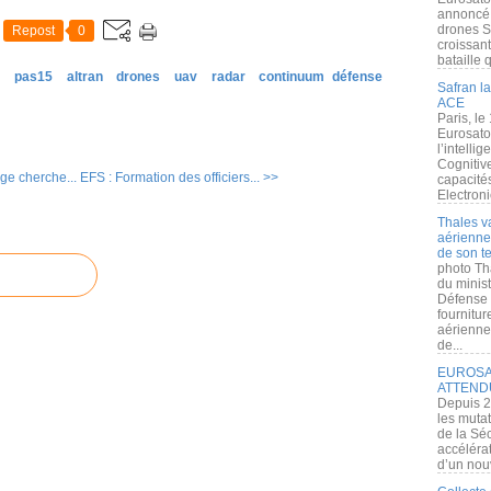
annoncé l
drones S
Repost
0
croissan
bataille q
e
pas15
altran
drones
uav
radar
continuum défense
Safran la
ACE
Paris, le
Eurosato
l’intelli
Cognitive
ge cherche...
EFS : Formation des officiers... >>
capacité
Electroni
Thales v
aérienne 
de son te
photo Th
du minist
Défense 
fournitu
aérienne
de...
EUROSAT
ATTEND
Depuis 2
les muta
de la Sé
accélérat
d’un nouv