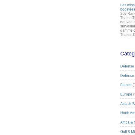
Les miss
boostées
Spy’Rang
Thales T
nouveau 
surveilla
gamme de
Thales. D
Categ
Défense
Defence
France
(
Europe
(
Asia & Pa
North Am
Africa &
Gulf & M