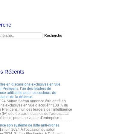
rche
es Récents
ntre en discussions exclusives en vue
r Preligens, l’un des leaders de
gence artificielle pour les secteurs de
tial et de la défense
2024 Safran Safran annonce être entré en
ons exclusives en vue d’acquérir 100 % du
e Preligens, l’un des leaders de l’intelligence
lle (IA) dédiée aux industries de l’aérospatial
défense, pour une valeur d’entreprise...
ance son système de lutte anti-drones
 18 juin 2024 À l’occasion du salon
ry 2024, Safran Electronics & Defense a