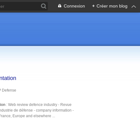
Connexion
+
Créer mon blog
ntation
P Defense
tion
: Web review defence industry - Revue
ndustrie de défense - company information -
France, Europe and elsewhere ...