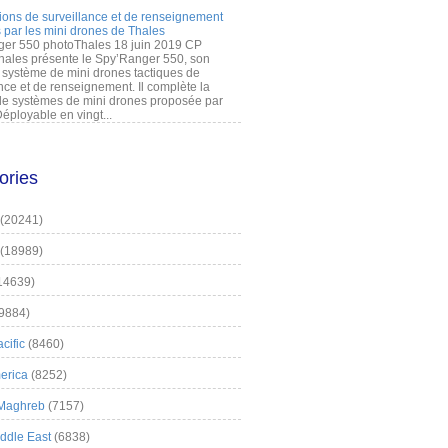
ions de surveillance et de renseignement
 par les mini drones de Thales
er 550 photoThales 18 juin 2019 CP
hales présente le Spy’Ranger 550, son
système de mini drones tactiques de
nce et de renseignement. Il complète la
 systèmes de mini drones proposée par
éployable en vingt...
ories
(20241)
(18989)
14639)
9884)
cific
(8460)
erica
(8252)
 Maghreb
(7157)
iddle East
(6838)