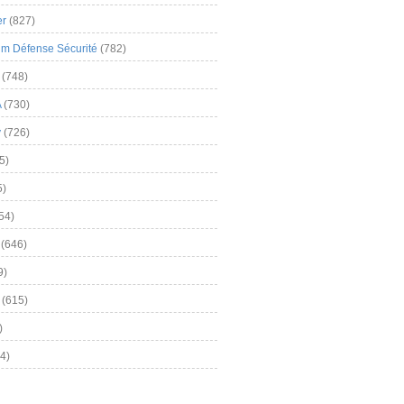
er
(827)
m Défense Sécurité
(782)
(748)
A
(730)
y
(726)
5)
5)
54)
(646)
9)
(615)
)
4)