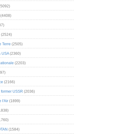
(5092)
(4408)
37)
(2524)
 Terre
(2505)
& USA
(2360)
ationale
(2203)
97)
ce
(2166)
& former USSR
(2036)
l'Air
(1899)
1838)
1760)
OTAN
(1584)