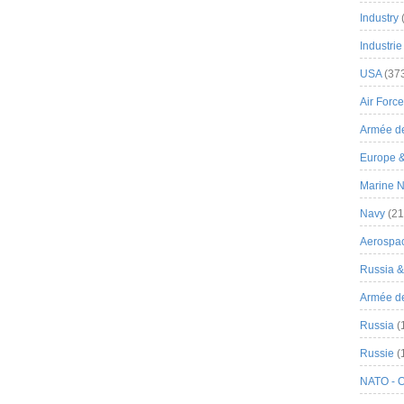
Industry
Industrie
USA
(37
Air Force
Armée de
Europe 
Marine N
Navy
(21
Aerospa
Russia 
Armée de 
Russia
(
Russie
(
NATO - 