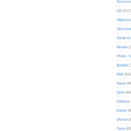
Terroris
UK
(151
Afghanist
Aéronau
South & 
Missile
(
Photo - 
Budget
(
Mali
(100
Naval
(9
Syrie
(96
Défense 
Daesh
(8
drones
(
Syria
(83