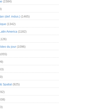
me
(1584)
3)
an (def. indus.)
(1465)
tique
(1342)
Latin America
(1182)
1126)
Video du jour
(1096)
1055)
9)
63)
0)
& Spatial
(925)
92)
838)
3)