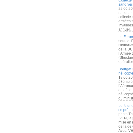
Collecte 
sang vers
22.06.20
nationale
collecte
armées s
Invalide
annuel,..
Le Forum
source: 
l’initiat
de la DC
l’Armée 
(Structur
opération
Bourget 
hélicopt
18.06.20
53ème éd
l’Aérona
de découv
hélicopt
du minist
Le futur
se prépa
photo Th
IVEN, la 
mise en r
de la dé
Avec IVEN