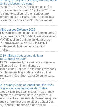
de sang du 14 juillet : Le sang donné pour le
é, ils ont besoin de vous !
20 source DCSSA À l'occasion de la fête
, qui aura lieu le mardi 14 juillet 2020, une
 de sang exceptionnelle en soutien aux
era organisée, à Paris, Hôtel national des
s Paris 7e, de 10h à 17h30. Rendez-vous
.
 Entreprises Défense 2019
FED Manifestation biennale créée en 1989 à
ive conjointe de la CCI Val-d’Oise/ Yvelines et
MAT (Direction Centrale du Matériel de
de Terre) devenue en 2010 la SIMMT
e Intégrée du Maintien en condition
nelle...
2019 - Embarquez à bord du futur
ère Guépard en 360°
19 Ministère des Armées A l’occasion de la
ition du Salon International de
utique et de l’Espace, nous vous proposons
rir la maquette grandeur réelle du futur
ère interarmées léger, exposée sur le stand
ère...
 de la supply chain aéronautique sécurisée
re grâce aux technologies de Thales
ales 17 juin 2019 CP Thales Thales lance
première plateforme digitale assurant la
elation entre industriels de l’aéronautique et
fense et fournisseurs de pièces détachées.
, l’acheteur bénéficie d’un tiers de...