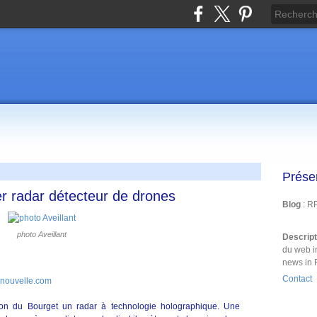
Prése
er radar détecteur de drones
Blog
: R
photo Aveillant
Descrip
du web i
news in 
Contact
nenouvelle.com
alon du Bourget un radar à technologie holographique. Une