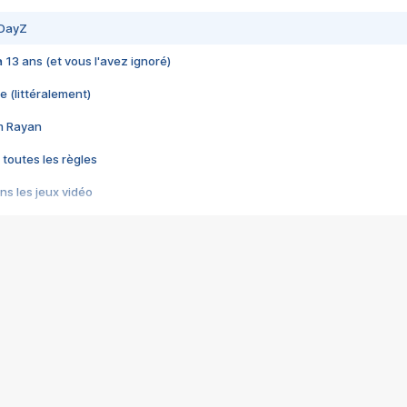
 DayZ
 a 13 ans (et vous l'avez ignoré)
e (littéralement)
im Rayan
 toutes les règles
s les jeux vidéo
us choquant de Rockstar ? - Le scandale BULLY
e plus moche de Steam
du RÊVE tourne au CAUCHEMAR
pendant 8 heures
it… à tort
umiliés par un jeu vidéo