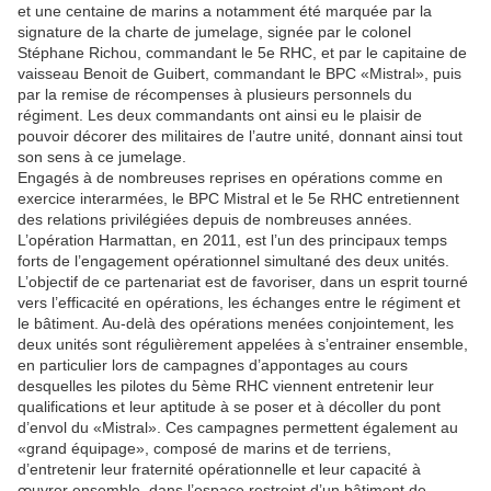
et une centaine de marins a notamment été marquée par la
signature de la charte de jumelage, signée par le colonel
Stéphane Richou, commandant le 5e RHC, et par le capitaine de
vaisseau Benoit de Guibert, commandant le BPC «Mistral», puis
par la remise de récompenses à plusieurs personnels du
régiment. Les deux commandants ont ainsi eu le plaisir de
pouvoir décorer des militaires de l’autre unité, donnant ainsi tout
son sens à ce jumelage.
Engagés à de nombreuses reprises en opérations comme en
exercice interarmées, le BPC Mistral et le 5e RHC entretiennent
des relations privilégiées depuis de nombreuses années.
L’opération Harmattan, en 2011, est l’un des principaux temps
forts de l’engagement opérationnel simultané des deux unités.
L’objectif de ce partenariat est de favoriser, dans un esprit tourné
vers l’efficacité en opérations, les échanges entre le régiment et
le bâtiment. Au-delà des opérations menées conjointement, les
deux unités sont régulièrement appelées à s’entrainer ensemble,
en particulier lors de campagnes d’appontages au cours
desquelles les pilotes du 5ème RHC viennent entretenir leur
qualifications et leur aptitude à se poser et à décoller du pont
d’envol du «Mistral». Ces campagnes permettent également au
«grand équipage», composé de marins et de terriens,
d’entretenir leur fraternité opérationnelle et leur capacité à
œuvrer ensemble, dans l’espace restreint d’un bâtiment de