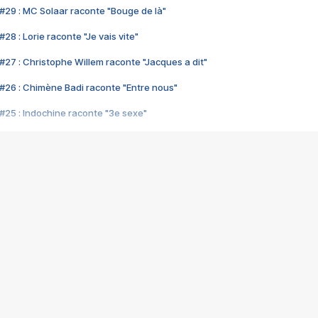
#29 : MC Solaar raconte "Bouge de là"
28 : Lorie raconte "Je vais vite"
#27 : Christophe Willem raconte "Jacques a dit"
#26 : Chimène Badi raconte "Entre nous"
#25 : Indochine raconte "3e sexe"
#24 : Zaho raconte "C'est chelou"
#23 : Patrick Bruel raconte "Au café des délices"
#22 : Kyo raconte "Le chemin"
#21 : Nolwenn Leroy raconte "Cassé"
#20 : Patrick Hernandez raconte "Born to be alive"
#19 : Lorie raconte "Près de moi"
#18 : Michael Jones raconte "A nos actes manqués" (avec Jean-Jacque
#17 : Khaled raconte "Aïcha"