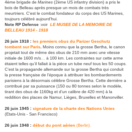
4ème brigade de
Marines
(2ème US infantry division) a pris le
bois de Belleau après presque un mois de combats très
meurtriers. C’est le combat fondateur du corps des US Marines,
toujours célébré aujourd’hui.
Note RP Defense
:voir
LE MUSEE DE LA MEMOIRE DE
BELLEAU 1914 - 1918
26 juin 1918 :
les premiers obus du Parizer Geschutz
tombent sur Paris
.
Moins connu que la grosse Bertha, le canon
projetait tout de même des obus de 210 mm avec une vitesse
initiale de 1600 m/s… à 100 km. Les contraintes sur cette arme
étaient telles qu’il fallait à la pièce un tube neuf tous les 50 coups.
C’est la propagande allemande sur la grosse Bertha qui conduit
la presse française de l’époque à attribuer les bombardements
parisiens à la désormais célèbre Grosse Bertha. Cette dernière a
contribué par sa puissance (150 ou 80 tonnes selon le modèle,
tirant des obus de 1160kg et d’un calibre de 420 mm) à la
reddition des places de Namur, Lièges, Bruxelles et Manonviller.
26 juin 1945 :
signature de la charte des Nations Unies
(Etats-Unis - San Francisco)
26 juin 1948 :
début du pont aérien
(Berlin).