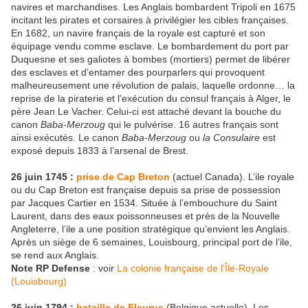
navires et marchandises. Les Anglais bombardent Tripoli en 1675
incitant les pirates et corsaires à privilégier les cibles françaises.
En 1682, un navire français de la royale est capturé et son
équipage vendu comme esclave. Le bombardement du port par
Duquesne et ses galiotes à bombes (mortiers) permet de libérer
des esclaves et d’entamer des pourparlers qui provoquent
malheureusement une révolution de palais, laquelle ordonne… la
reprise de la piraterie et l’exécution du consul français à Alger, le
père Jean Le Vacher. Celui-ci est attaché devant la bouche du
canon
Baba-Merzoug
qui le pulvérise. 16 autres français sont
ainsi exécutés. Le canon
Baba-Merzoug
ou
la Consulaire
est
exposé depuis 1833 à l’arsenal de Brest.
26 juin 1745 :
prise de Cap Breton
(actuel Canada). L’ile royale
ou du Cap Breton est française depuis sa prise de possession
par Jacques Cartier en 1534. Située à l’embouchure du Saint
Laurent, dans des eaux poissonneuses et près de la Nouvelle
Angleterre, l’ile a une position stratégique qu’envient les Anglais.
Après un siège de 6 semaines, Louisbourg, principal port de l’ile,
se rend aux Anglais.
Note RP Defense
: voir
La colonie française de l'Île-Royale
(Louisbourg)
26 juin 1794 :
bataille de Fleurus
(Belgique actuelle). Les