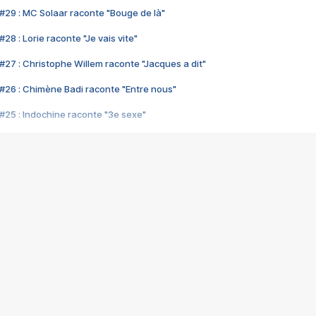
#29 : MC Solaar raconte "Bouge de là"
28 : Lorie raconte "Je vais vite"
#27 : Christophe Willem raconte "Jacques a dit"
#26 : Chimène Badi raconte "Entre nous"
#25 : Indochine raconte "3e sexe"
#24 : Zaho raconte "C'est chelou"
#23 : Patrick Bruel raconte "Au café des délices"
#22 : Kyo raconte "Le chemin"
#21 : Nolwenn Leroy raconte "Cassé"
#20 : Patrick Hernandez raconte "Born to be alive"
#19 : Lorie raconte "Près de moi"
#18 : Michael Jones raconte "A nos actes manqués" (avec Jean-Jacque