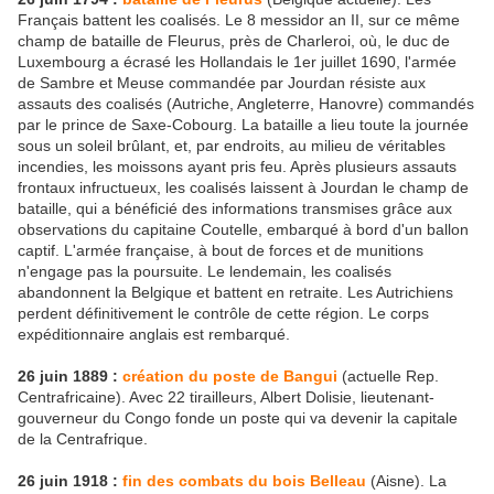
Français battent les coalisés. Le 8 messidor an II, sur ce même
champ de bataille de Fleurus, près de Charleroi, où, le duc de
Luxembourg a écrasé les Hollandais le 1er juillet 1690, l'armée
de Sambre et Meuse commandée par Jourdan résiste aux
assauts des coalisés (Autriche, Angleterre, Hanovre) commandés
par le prince de Saxe-Cobourg. La bataille a lieu toute la journée
sous un soleil brûlant, et, par endroits, au milieu de véritables
incendies, les moissons ayant pris feu. Après plusieurs assauts
frontaux infructueux, les coalisés laissent à Jourdan le champ de
bataille, qui a bénéficié des informations transmises grâce aux
observations du capitaine Coutelle, embarqué à bord d'un ballon
captif. L'armée française, à bout de forces et de munitions
n'engage pas la poursuite. Le lendemain, les coalisés
abandonnent la Belgique et battent en retraite. Les Autrichiens
perdent définitivement le contrôle de cette région. Le corps
expéditionnaire anglais est rembarqué.
26 juin 1889 :
création du poste de Bangui
(actuelle Rep.
Centrafricaine). Avec 22 tirailleurs, Albert Dolisie, lieutenant-
gouverneur du Congo fonde un poste qui va devenir la capitale
de la Centrafrique.
26 juin 1918 :
fin des combats du bois Belleau
(Aisne). La