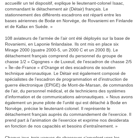
accueillir un tel dispositif, explique le lieutenant-colonel Isaac,
commandant le détachement air (Détair) français. Le
stationnement des différents escadrons est réparti entre les
bases aériennes de Bodø en Norvège, de Rovaniemi en Finlande
et de Kallax en Suède. »
108 aviateurs de l’armée de l’air ont été déployés sur la base de
Rovaniemi, en Laponie finlandaise. Ils ont mis en place six
Mirage 2000 (quatre 2000-5, un 2000 C et un 2000 B). Le
détachement français comprend du personnel du groupe de
chasse 1/2 « Cigognes » de Luxeuil, de l’escadron de chasse 2/5
« Île–de-France » d’Orange et des escadrons de soutien
technique aéronautique. Le Détair est également composé de
spécialistes de l’escadron de programmation et d'instruction de
guerre électronique (EPIGE) de Mont-de-Marsan, de commandos
de l’air, du personnel médical, et de techniciens des systèmes
d’information et de communications aéronautiques. « Nous avons
également un jeune pilote de l’unité qui est détaché à Bodø en
Norvège, précise le lieutenant-colonel. Il représente le
détachement français auprès du commandement de l’exercice. Il
prend part à l’animation de l’exercice et exprime nos desiderata
en fonction de nos capacités et besoins d’entraînement. »
Chaque jour, trois vagues de chasseurs s’envolent vers les