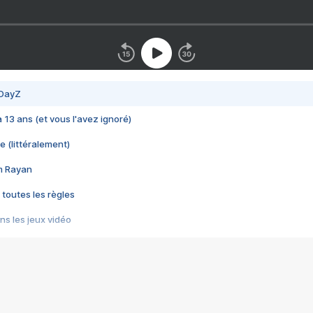
 DayZ
 a 13 ans (et vous l'avez ignoré)
e (littéralement)
im Rayan
 toutes les règles
s les jeux vidéo
us choquant de Rockstar ? - Le scandale BULLY
e plus moche de Steam
du RÊVE tourne au CAUCHEMAR