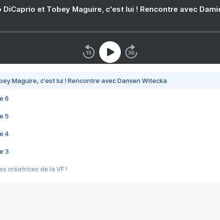
 DiCaprio et Tobey Maguire, c'est lui ! Rencontre avec Dam
bey Maguire, c'est lui ! Rencontre avec Damien Witecka
e 6
e 5
e 4
e 3
s créatrices de la VF !
e 2
e 1