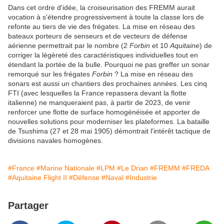
Dans cet ordre d'idée, la croiseurisation des FREMM aurait
vocation à s'étendre progressivement à toute la classe lors de
refonte au tiers de vie des frégates. La mise en réseau des
bateaux porteurs de senseurs et de vecteurs de défense
aérienne permettrait par le nombre (2
Forbin
et 10
Aquitaine
) de
corriger la légèreté des caractéristiques individuelles tout en
étendant la portée de la bulle. Pourquoi ne pas greffer un sonar
remorqué sur les frégates
Forbin
? La mise en réseau des
sonars est aussi un chantiers des prochaines années. Les cinq
FTI (avec lesquelles la France repassera devant la flotte
italienne) ne manqueraient pas, à partir de 2023, de venir
renforcer une flotte de surface homogénéisée et apporter de
nouvelles solutions pour moderniser les plateformes. La bataille
de Tsushima (27 et 28 mai 1905) démontrait l'intérêt tactique de
divisions navales homogènes.
#France
#Marine Nationale
#LPM
#Le Drian
#FREMM
#FREDA
#Aquitaine Flight II
#Défense
#Naval
#Industrie
Partager