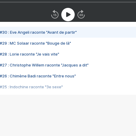
#30 : Eve Angeli raconte "Avant de partir"
#29 : MC Solaar raconte "Bouge de là"
28 : Lorie raconte "Je vais vite"
#27 : Christophe Willem raconte "Jacques a dit"
#26 : Chimène Badi raconte "Entre nous"
#25 : Indochine raconte "3e sexe"
#24 : Zaho raconte "C'est chelou"
#23 : Patrick Bruel raconte "Au café des délices"
#22 : Kyo raconte "Le chemin"
#21 : Nolwenn Leroy raconte "Cassé"