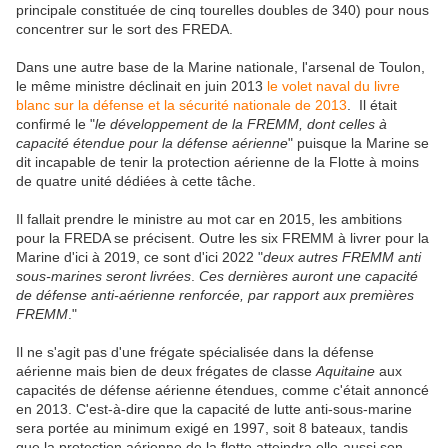
principale constituée de cinq tourelles doubles de 340) pour nous
concentrer sur le sort des FREDA.
Dans une autre base de la Marine nationale, l'arsenal de Toulon,
le même ministre déclinait en juin 2013
le volet naval du livre
blanc sur la défense et la sécurité nationale de 2013
. Il était
confirmé le "
le développement de la FREMM, dont celles à
capacité étendue pour la défense aérienne
" puisque la Marine se
dit incapable de tenir la protection aérienne de la Flotte à moins
de quatre unité dédiées à cette tâche.
Il fallait prendre le ministre au mot car en 2015, les ambitions
pour la FREDA se précisent. Outre les six FREMM à livrer pour la
Marine d'ici à 2019, ce sont d'ici 2022 "
deux autres FREMM anti
sous-marines seront livrées
.
Ces dernières auront une capacité
de défense anti-aérienne renforcée, par rapport aux premières
FREMM
."
Il ne s'agit pas d'une frégate spécialisée dans la défense
aérienne mais bien de deux frégates de classe
Aquitaine
aux
capacités de défense aérienne étendues, comme c'était annoncé
en 2013. C'est-à-dire que la capacité de lutte anti-sous-marine
sera portée au minimum exigé en 1997, soit 8 bateaux, tandis
que la protection aérienne de la flotte atteindra elle-aussi son