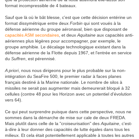
format incompressible de 4 bateaux.
Sauf que là où le bât blesse, c'est que cette décision entérine un
format dissymétrique entre deux
Forbin
qui sont voués à la
défense aérienne du groupe aéronaval, bien que disposant de
capacités ASM secondaires
, et deux
Aquitaine
aux capacités anti-
aériennes plus légères pour accompagner, par exemple, le
groupe amphibie. Le décalage technologique existant dans la
défense aérienne de la Flotte depuis 1967, et l'entrée en service
du
Suffren
, est pérennisé.
A priori
, nous nous dirigeons pour le plus probable sur la non-
intégration du SeaFire 500, le premier radar à faces planes
français destiné à la Marine nationale. Le nombre de silos à
missiles ne serait pas augmenter mais demeurerait bloqué à 32
cellules (contre 48 pour les Horizon avec un potentiel d'évolution
vers 64).
Ce qui peut surprendre puisque dans cette perspective, nous ne
sommes dans la démarche de mise sur cale de deux FREDA.
Mais plutôt dans celle de la "croiseurisation" des
Aquitaine
, c'est-
à-dire à leur donner des capacités de lutte égales dans tous les
milieux. Et cela était potentiellement applicable à toutes les autres