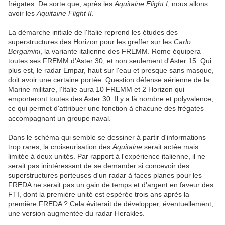
frégates. De sorte que, après les
Aquitaine Flight I
, nous allons
avoir les
Aquitaine Flight II
.
La démarche initiale de l'Italie reprend les études des
superstructures des Horizon pour les greffer sur les
Carlo
Bergamini
, la variante italienne des FREMM. Rome équipera
toutes ses FREMM d'Aster 30, et non seulement d'Aster 15. Qui
plus est, le radar Empar, haut sur l'eau et presque sans masque,
doit avoir une certaine portée. Question défense aérienne de la
Marine militare, l'Italie aura 10 FREMM et 2 Horizon qui
emporteront toutes des Aster 30. Il y a là nombre et polyvalence,
ce qui permet d'attribuer une fonction à chacune des frégates
accompagnant un groupe naval.
Dans le schéma qui semble se dessiner à partir d'informations
trop rares, la croiseurisation des
Aquitaine
serait actée mais
limitée à deux unités. Par rapport à l'expérience italienne, il ne
serait pas inintéressant de se demander si concevoir des
superstructures porteuses d'un radar à faces planes pour les
FREDA ne serait pas un gain de temps et d'argent en faveur des
FTI, dont la première unité est espérée trois ans après la
première FREDA ? Cela éviterait de développer, éventuellement,
une version augmentée du radar Herakles.