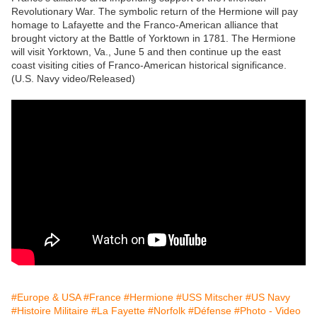
Revolutionary War. The symbolic return of the Hermione will pay
homage to Lafayette and the Franco-American alliance that
brought victory at the Battle of Yorktown in 1781. The Hermione
will visit Yorktown, Va., June 5 and then continue up the east
coast visiting cities of Franco-American historical significance.
(U.S. Navy video/Released)
#Europe & USA
#France
#Hermione
#USS Mitscher
#US Navy
#Histoire Militaire
#La Fayette
#Norfolk
#Défense
#Photo - Video