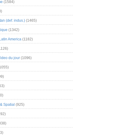
me
(1584)
3)
an (def. indus.)
(1465)
tique
(1342)
Latin America
(1182)
1126)
Video du jour
(1096)
1055)
9)
63)
0)
& Spatial
(925)
92)
838)
3)