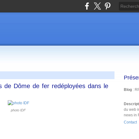
Prése
ies de Dôme de fer redéployées dans le
Blog
: R
Descrip
du web i
photo IDF
news in 
Contact