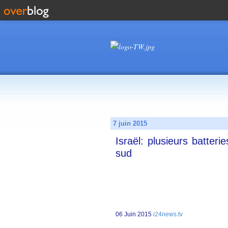
7 juin 2015
Israël: plusieurs batter
sud
06 Juin 2015
i24news.tv