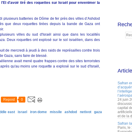
l'EI d'avoir tiré des roquettes sur Israël pour envenimer la
i plusieurs batteries de Dôme de fer près des villes d’Ashdod
Reche
près que deux roquettes tirées depuis la bande de Gaza ont
ir.
plusieurs villes du sud d'Israël ainsi que dans les localités
a. Deux roquettes ont explosé sur le sol israélien, dans des
it de mercredi à jeudi à des raids de représailles contre trois
 de Gaza, sans faire de blessé.
aélienne avait mené quatre frappes contre des sites terroristes
près qu'au moins une roquette a explosé sur le sud d'Israël,
Articl
Safran e
d’acquéri
l’intelli
l’aérospa
Repost
0
24 juin 
discussi
capital d
ddle east
israel
iron dome
missile
ashdod
netivot
gaza
artificie
et de la 
Safran l
Paris, le
Eurosato