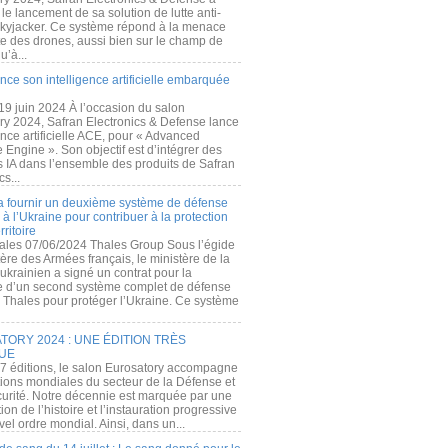
e lancement de sa solution de lutte anti-
kyjacker. Ce système répond à la menace
te des drones, aussi bien sur le champ de
u’à...
nce son intelligence artificielle embarquée
 19 juin 2024 À l’occasion du salon
ry 2024, Safran Electronics & Defense lance
gence artificielle ACE, pour « Advanced
 Engine ». Son objectif est d’intégrer des
s IA dans l’ensemble des produits de Safran
cs...
a fournir un deuxième système de défense
à l’Ukraine pour contribuer à la protection
rritoire
ales 07/06/2024 Thales Group Sous l’égide
ère des Armées français, le ministère de la
ukrainien a signé un contrat pour la
re d’un second système complet de défense
 Thales pour protéger l’Ukraine. Ce système
ORY 2024 : UNE ÉDITION TRÈS
UE
7 éditions, le salon Eurosatory accompagne
tions mondiales du secteur de la Défense et
curité. Notre décennie est marquée par une
ion de l’histoire et l’instauration progressive
el ordre mondial. Ainsi, dans un...