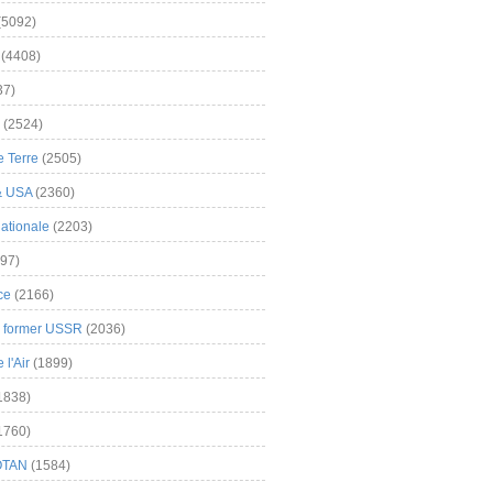
(5092)
(4408)
37)
(2524)
 Terre
(2505)
& USA
(2360)
ationale
(2203)
97)
ce
(2166)
& former USSR
(2036)
l'Air
(1899)
1838)
1760)
OTAN
(1584)