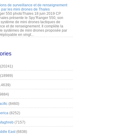
ions de surveillance et de renseignement
 par les mini drones de Thales
er 550 photoThales 18 juin 2019 CP
hales présente le Spy’Ranger 550, son
système de mini drones tactiques de
nce et de renseignement. Il complète la
 systèmes de mini drones proposée par
éployable en vingt...
ories
(20241)
(18989)
14639)
9884)
cific
(8460)
erica
(8252)
 Maghreb
(7157)
iddle East
(6838)