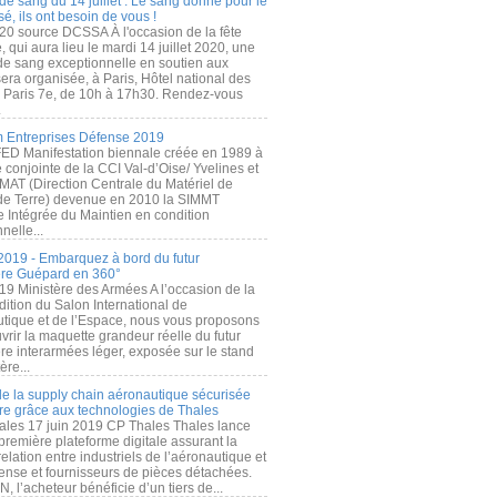
de sang du 14 juillet : Le sang donné pour le
é, ils ont besoin de vous !
20 source DCSSA À l'occasion de la fête
, qui aura lieu le mardi 14 juillet 2020, une
 de sang exceptionnelle en soutien aux
era organisée, à Paris, Hôtel national des
s Paris 7e, de 10h à 17h30. Rendez-vous
.
 Entreprises Défense 2019
FED Manifestation biennale créée en 1989 à
ive conjointe de la CCI Val-d’Oise/ Yvelines et
MAT (Direction Centrale du Matériel de
de Terre) devenue en 2010 la SIMMT
e Intégrée du Maintien en condition
nelle...
2019 - Embarquez à bord du futur
ère Guépard en 360°
19 Ministère des Armées A l’occasion de la
ition du Salon International de
utique et de l’Espace, nous vous proposons
rir la maquette grandeur réelle du futur
ère interarmées léger, exposée sur le stand
ère...
 de la supply chain aéronautique sécurisée
re grâce aux technologies de Thales
ales 17 juin 2019 CP Thales Thales lance
première plateforme digitale assurant la
elation entre industriels de l’aéronautique et
fense et fournisseurs de pièces détachées.
, l’acheteur bénéficie d’un tiers de...