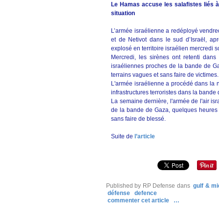
Le Hamas accuse les salafistes liés à 
situation
L’armée israélienne a redéployé vendred
et de Netivot dans le sud d’Israël, a
explosé en territoire israélien mercredi so
Mercredi, les sirènes ont retenti dans 
israéliennes proches de la bande de Gaz
terrains vagues et sans faire de victimes.
L'armée israélienne a procédé dans la nu
infrastructures terroristes dans la bande
La semaine dernière, l'armée de l'air isr
de la bande de Gaza, quelques heures a
sans faire de blessé.
Suite de
l’article
Published by RP Defense
dans
gulf & mi
défense
defence
commenter cet article
…