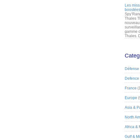
Les miss
boostées
Spy’Rang
Thales T
nouveau 
surveilla
gamme de
Thales. D
Categ
Défense
Defence
France
(
Europe
(
Asia & Pa
North Am
Africa &
Gulf & M