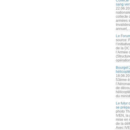
Collecte 
sang vers
22.06.20
nationale
collecte
armées s
Invalide
annuel,..
Le Forum
source: 
l’initiat
de la DC
l’Armée 
(Structur
opération
Bourget 
hélicopt
18.06.20
53ème éd
l’Aérona
de découv
hélicopt
du minist
Le futur
se prépa
photo Th
IVEN, la 
mise en r
de la dé
Avec IVEN