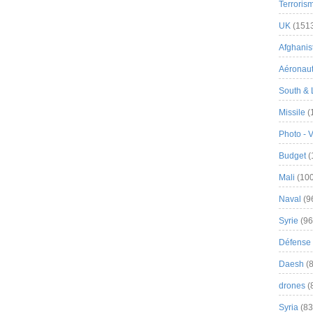
Terroris
UK
(151
Afghanist
Aéronau
South & 
Missile
(
Photo - 
Budget
(
Mali
(100
Naval
(9
Syrie
(96
Défense 
Daesh
(8
drones
(
Syria
(83