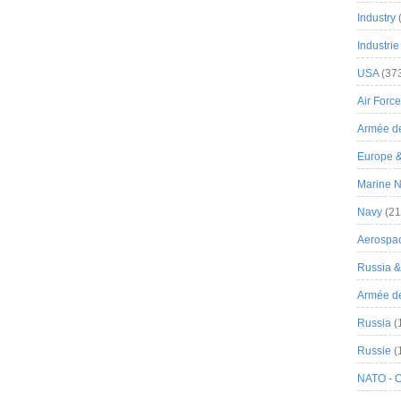
Industry
Industrie
USA
(37
Air Force
Armée de
Europe 
Marine N
Navy
(21
Aerospa
Russia 
Armée de 
Russia
(
Russie
(
NATO - 