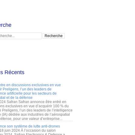
rche
es Récents
ntre en discussions exclusives en vue
r Preligens, l’un des leaders de
gence artificielle pour les secteurs de
tial et de la défense
2024 Safran Safran annonce être entré en
ons exclusives en vue d’acquérir 100 % du
e Preligens, l’un des leaders de l’intelligence
lle (IA) dédiée aux industries de l’aérospatial
défense, pour une valeur d’entreprise...
ance son système de lutte anti-drones
 18 juin 2024 À l’occasion du salon
ry 2024, Safran Electronics & Defense a