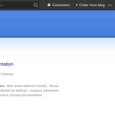
Connexion
+
Créer mon blog
ntation
P Defense
tion
: Web review defence industry - Revue
ndustrie de défense - company information -
France, Europe and elsewhere ...