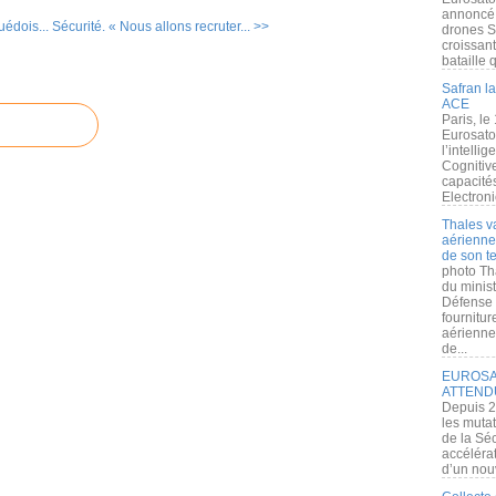
annoncé l
uédois...
Sécurité. « Nous allons recruter... >>
drones S
croissan
bataille q
Safran la
ACE
Paris, le
Eurosato
l’intelli
Cognitive
capacité
Electroni
Thales v
aérienne 
de son te
photo Th
du minist
Défense 
fournitu
aérienne
de...
EUROSAT
ATTEND
Depuis 2
les muta
de la Sé
accélérat
d’un nouv