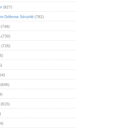
er
(827)
m Défense Sécurité
(782)
(748)
A
(730)
y
(726)
5)
5)
54)
(646)
9)
(615)
)
4)