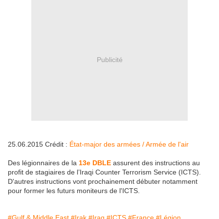
Publicité
25.06.2015 Crédit :
État-major des armées / Armée de l'air
Des légionnaires de la
13e DBLE
assurent des instructions au
profit de stagiaires de l’Iraqi Counter Terrorism Service (ICTS).
D'autres instructions vont prochainement débuter notamment
pour former les futurs moniteurs de l'ICTS.
#Gulf & Middle East
#Irak
#Iraq
#ICTS
#France
#Légion