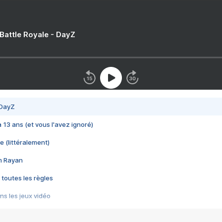
 Battle Royale - DayZ
 DayZ
 a 13 ans (et vous l'avez ignoré)
e (littéralement)
im Rayan
 toutes les règles
s les jeux vidéo
us choquant de Rockstar ? - Le scandale BULLY