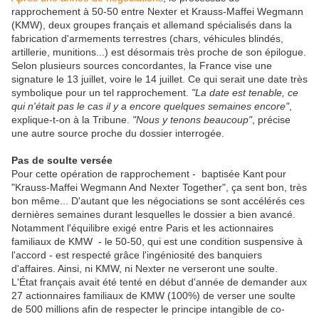
rapprochement à 50-50 entre Nexter et Krauss-Maffei Wegmann
(KMW), deux groupes français et allemand spécialisés dans la
fabrication d'armements terrestres (chars, véhicules blindés,
artillerie, munitions...) est désormais très proche de son épilogue.
Selon plusieurs sources concordantes, la France vise une
signature le 13 juillet, voire le 14 juillet. Ce qui serait une date très
symbolique pour un tel rapprochement.
"La date est tenable, ce
qui n'était pas le cas il y a encore quelques semaines encore"
,
explique-t-on à la Tribune.
"Nous y tenons beaucoup"
, précise
une autre source proche du dossier interrogée.
Pas de soulte versée
Pour cette opération de rapprochement - baptisée Kant pour
"Krauss-Maffei Wegmann And Nexter Together", ça sent bon, très
bon même... D'autant que les négociations se sont accélérés ces
dernières semaines durant lesquelles le dossier a bien avancé.
Notamment l'équilibre exigé entre Paris et les actionnaires
familiaux de KMW - le 50-50, qui est une condition suspensive à
l'accord - est respecté grâce l'ingéniosité des banquiers
d'affaires. Ainsi, ni KMW, ni Nexter ne verseront une soulte.
L'État français avait été tenté en début d'année de demander aux
27 actionnaires familiaux de KMW (100%) de verser une soulte
de 500 millions afin de respecter le principe intangible de co-