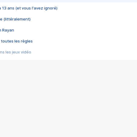
 a 13 ans (et vous l'avez ignoré)
e (littéralement)
im Rayan
 toutes les règles
s les jeux vidéo
us choquant de Rockstar ? - Le scandale BULLY
e plus moche de Steam
du RÊVE tourne au CAUCHEMAR
pendant 8 heures
it… à tort
umiliés par un jeu vidéo
ire - Final Fantasy 8