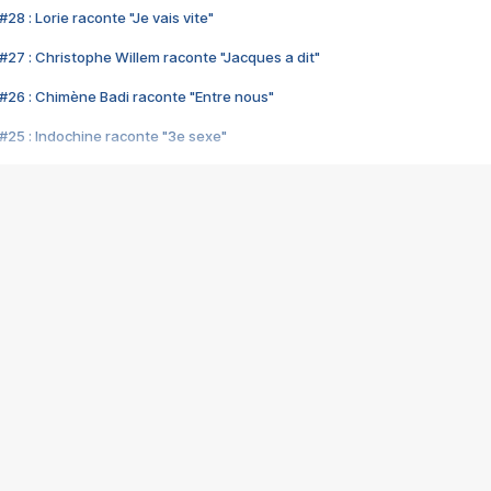
28 : Lorie raconte "Je vais vite"
#27 : Christophe Willem raconte "Jacques a dit"
#26 : Chimène Badi raconte "Entre nous"
#25 : Indochine raconte "3e sexe"
#24 : Zaho raconte "C'est chelou"
#23 : Patrick Bruel raconte "Au café des délices"
#22 : Kyo raconte "Le chemin"
#21 : Nolwenn Leroy raconte "Cassé"
#20 : Patrick Hernandez raconte "Born to be alive"
#19 : Lorie raconte "Près de moi"
#18 : Michael Jones raconte "A nos actes manqués" (avec Jean-Jacque
#17 : Khaled raconte "Aïcha"