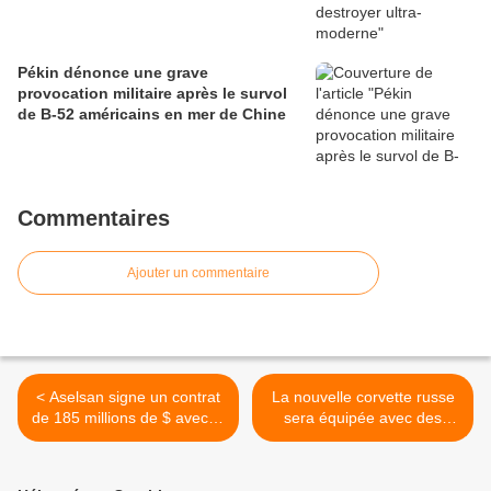
Pékin dénonce une grave
provocation militaire après le survol
de B-52 américains en mer de Chine
Commentaires
Ajouter un commentaire
< Aselsan signe un contrat
La nouvelle corvette russe
de 185 millions de $ avec le
sera équipée avec des
ministère de la Défense
systemes de lutte radio-
électronique du KRET >