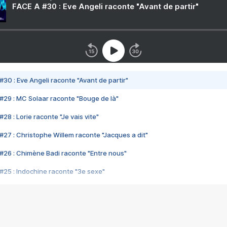
FACE A #30 : Eve Angeli raconte "Avant de partir"
#30 : Eve Angeli raconte "Avant de partir"
#29 : MC Solaar raconte "Bouge de là"
28 : Lorie raconte "Je vais vite"
#27 : Christophe Willem raconte "Jacques a dit"
#26 : Chimène Badi raconte "Entre nous"
#25 : Indochine raconte "3e sexe"
#24 : Zaho raconte "C'est chelou"
#23 : Patrick Bruel raconte "Au café des délices"
#22 : Kyo raconte "Le chemin"