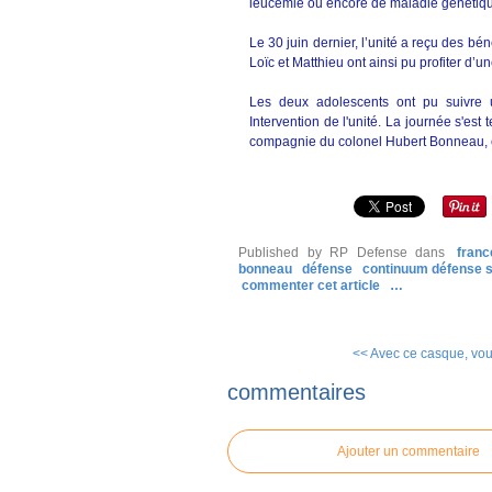
leucémie ou encore de maladie génétiq
Le 30 juin dernier, l’unité a reçu des bé
Loïc et Matthieu ont ainsi pu profiter d
Les deux adolescents ont pu suivre 
Intervention de l'unité. La journée s'e
compagnie du colonel Hubert Bonneau,
Published by RP Defense
dans
franc
bonneau
défense
continuum défense s
commenter cet article
…
<< Avec ce casque, vous
commentaires
Ajouter un commentaire