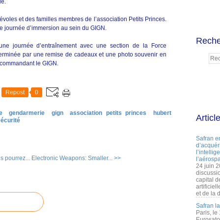
ue.
névoles et des familles membres de l’association Petits Princes.
’une journée d’immersion au sein du GIGN.
Reche
une journée d’entraînement avec une section de la Force
st terminée par une remise de cadeaux et une photo souvenir en
 commandant le GIGN.
Repost
0
e
gendarmerie
gign
association petits princes
hubert
Articl
écurité
Safran e
d’acquéri
l’intelli
 pourrez...
Electronic Weapons: Smaller... >>
l’aérospa
24 juin 
discussi
capital d
artificie
et de la 
Safran l
Paris, le
Eurosato