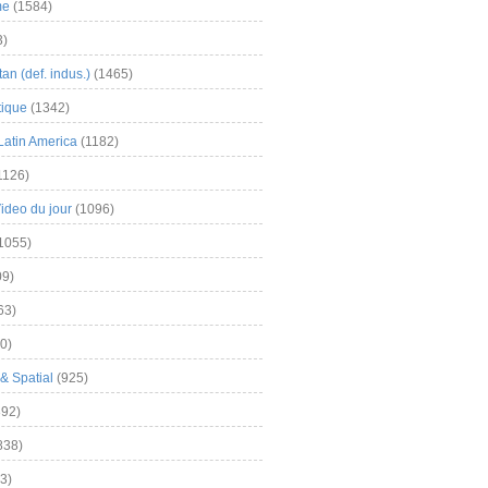
me
(1584)
3)
an (def. indus.)
(1465)
tique
(1342)
Latin America
(1182)
1126)
Video du jour
(1096)
1055)
9)
63)
0)
& Spatial
(925)
92)
838)
3)