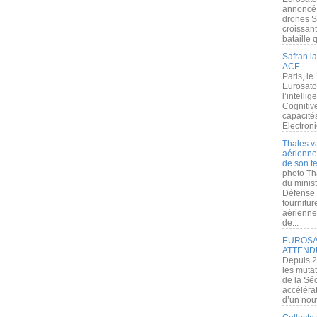
annoncé l
drones S
croissan
bataille q
Safran la
ACE
Paris, le
Eurosato
l’intelli
Cognitive
capacité
Electroni
Thales v
aérienne 
de son te
photo Th
du minist
Défense 
fournitu
aérienne
de...
EUROSAT
ATTEND
Depuis 2
les muta
de la Sé
accélérat
d’un nouv