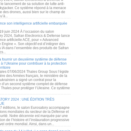
e lancement de sa solution de lutte anti-
kyjacker. Ce système répond à la menace
te des drones, aussi bien sur le champ de
u’à...
nce son intelligence artificielle embarquée
 19 juin 2024 À l’occasion du salon
ry 2024, Safran Electronics & Defense lance
gence artificielle ACE, pour « Advanced
 Engine ». Son objectif est d’intégrer des
s IA dans l’ensemble des produits de Safran
cs...
a fournir un deuxième système de défense
à l’Ukraine pour contribuer à la protection
rritoire
ales 07/06/2024 Thales Group Sous l’égide
ère des Armées français, le ministère de la
ukrainien a signé un contrat pour la
re d’un second système complet de défense
 Thales pour protéger l’Ukraine. Ce système
ORY 2024 : UNE ÉDITION TRÈS
UE
7 éditions, le salon Eurosatory accompagne
tions mondiales du secteur de la Défense et
curité. Notre décennie est marquée par une
ion de l’histoire et l’instauration progressive
el ordre mondial. Ainsi, dans un...