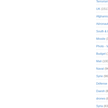
Terroris
UK
(151
Afghanist
Aéronau
South & 
Missile
(
Photo - 
Budget
(
Mali
(100
Naval
(9
Syrie
(96
Défense 
Daesh
(8
drones
(
Syria
(83