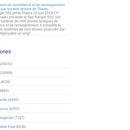
ions de surveillance et de renseignement
 par les mini drones de Thales
er 550 photoThales 18 juin 2019 CP
hales présente le Spy’Ranger 550, son
système de mini drones tactiques de
nce et de renseignement. Il complète la
 systèmes de mini drones proposée par
éployable en vingt...
ories
(20241)
(18989)
14639)
9884)
cific
(8460)
erica
(8252)
 Maghreb
(7157)
iddle East
(6838)