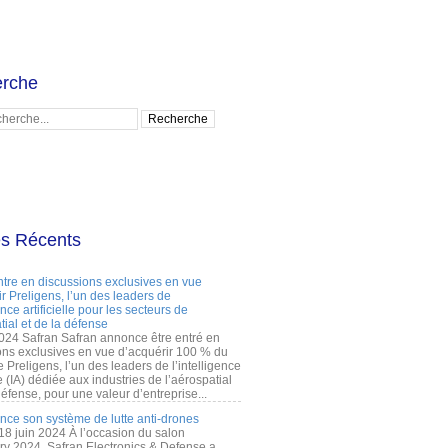
rche
es Récents
ntre en discussions exclusives en vue
r Preligens, l’un des leaders de
gence artificielle pour les secteurs de
tial et de la défense
2024 Safran Safran annonce être entré en
ons exclusives en vue d’acquérir 100 % du
e Preligens, l’un des leaders de l’intelligence
lle (IA) dédiée aux industries de l’aérospatial
défense, pour une valeur d’entreprise...
ance son système de lutte anti-drones
 18 juin 2024 À l’occasion du salon
ry 2024, Safran Electronics & Defense a