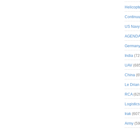
Helicopt
Continuu
US Navy
AGEND
German
India
(72
UAV
(68
China
(6
Le Drian
RCA
(62
Logistics
Irak
(607
Army
(59