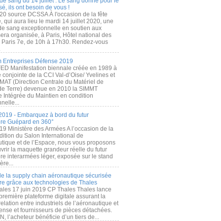
de sang du 14 juillet : Le sang donné pour le
é, ils ont besoin de vous !
20 source DCSSA À l'occasion de la fête
, qui aura lieu le mardi 14 juillet 2020, une
 de sang exceptionnelle en soutien aux
era organisée, à Paris, Hôtel national des
s Paris 7e, de 10h à 17h30. Rendez-vous
.
 Entreprises Défense 2019
FED Manifestation biennale créée en 1989 à
ive conjointe de la CCI Val-d’Oise/ Yvelines et
MAT (Direction Centrale du Matériel de
de Terre) devenue en 2010 la SIMMT
e Intégrée du Maintien en condition
nelle...
2019 - Embarquez à bord du futur
ère Guépard en 360°
19 Ministère des Armées A l’occasion de la
ition du Salon International de
utique et de l’Espace, nous vous proposons
rir la maquette grandeur réelle du futur
ère interarmées léger, exposée sur le stand
ère...
 de la supply chain aéronautique sécurisée
re grâce aux technologies de Thales
ales 17 juin 2019 CP Thales Thales lance
première plateforme digitale assurant la
elation entre industriels de l’aéronautique et
fense et fournisseurs de pièces détachées.
, l’acheteur bénéficie d’un tiers de...