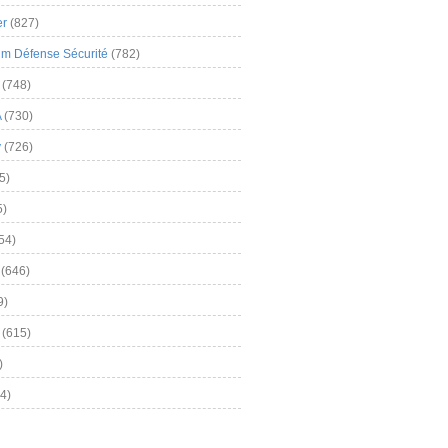
er
(827)
m Défense Sécurité
(782)
(748)
A
(730)
y
(726)
5)
5)
54)
(646)
9)
(615)
)
4)