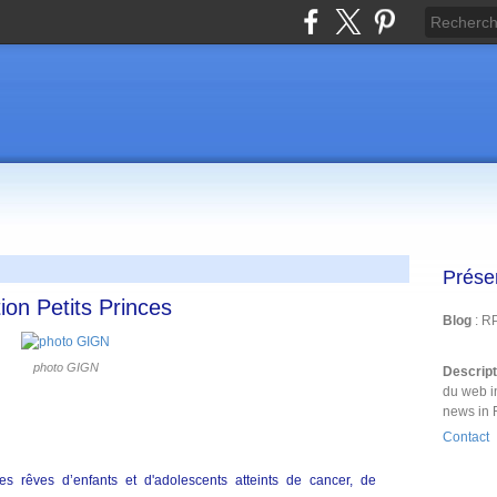
Prése
ion Petits Princes
Blog
: R
photo GIGN
Descrip
du web i
news in 
Contact
es rêves d’enfants et d'adolescents atteints de cancer, de