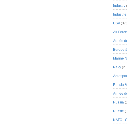
Industry
Industrie
USA
(37
Air Force
Armée de
Europe 
Marine N
Navy
(21
Aerospa
Russia 
Armée de 
Russia
(
Russie
(
NATO - 