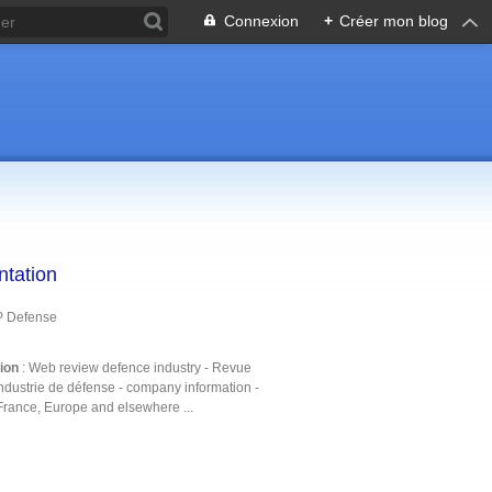
Connexion
+
Créer mon blog
ntation
P Defense
tion
: Web review defence industry - Revue
ndustrie de défense - company information -
France, Europe and elsewhere ...