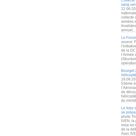
Collecte 
sang vers
22.06.20
nationale
collecte
armées s
Invalide
annuel,..
Le Forum
source: 
l’initiat
de la DC
l’Armée 
(Structur
opération
Bourget 
hélicopt
18.06.20
53ème éd
l’Aérona
de découv
hélicopt
du minist
Le futur
se prépa
photo Th
IVEN, la 
mise en r
de la dé
Avec IVEN