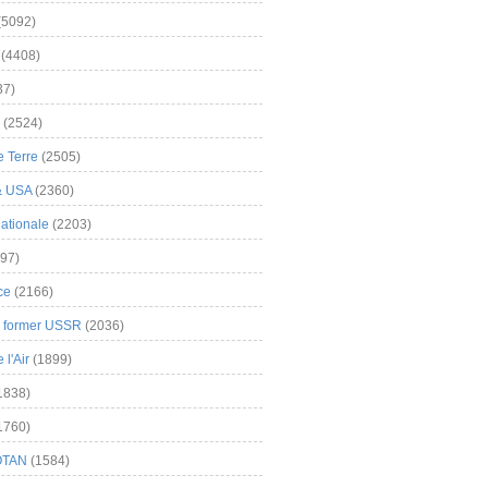
(5092)
(4408)
37)
(2524)
 Terre
(2505)
& USA
(2360)
ationale
(2203)
97)
ce
(2166)
& former USSR
(2036)
l'Air
(1899)
1838)
1760)
OTAN
(1584)