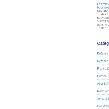
Les miss
boostées
Spy’Rang
Thales T
nouveau 
surveilla
gamme de
Thales. D
Categ
Défense
Defence
France
(
Europe
(
Asia & Pa
North Am
Africa &
Gulf & M