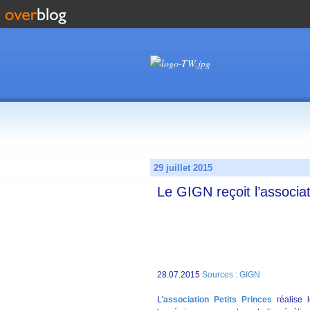
29 juillet 2015
Le GIGN reçoit l’associat
28.07.2015
Sources : GIGN
L'
association Petits Princes
réalise l