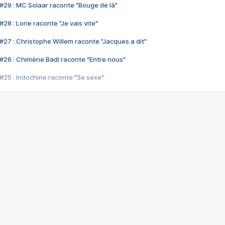
#29 : MC Solaar raconte "Bouge de là"
28 : Lorie raconte "Je vais vite"
#27 : Christophe Willem raconte "Jacques a dit"
#26 : Chimène Badi raconte "Entre nous"
#25 : Indochine raconte "3e sexe"
#24 : Zaho raconte "C'est chelou"
#23 : Patrick Bruel raconte "Au café des délices"
#22 : Kyo raconte "Le chemin"
#21 : Nolwenn Leroy raconte "Cassé"
#20 : Patrick Hernandez raconte "Born to be alive"
#19 : Lorie raconte "Près de moi"
#18 : Michael Jones raconte "A nos actes manqués" (avec Jean-Jacque
#17 : Khaled raconte "Aïcha"