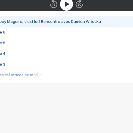
bey Maguire, c'est lui ! Rencontre avec Damien Witecka
e 6
e 5
e 4
e 3
s créatrices de la VF !
e 2
e 1
e Mektoub My Love arrive enfin ! Rencontre avec Shaïn Boumedine et Sal
i : après Toni en famille
elle réalise le bouleversant Dites lui que je l'aime