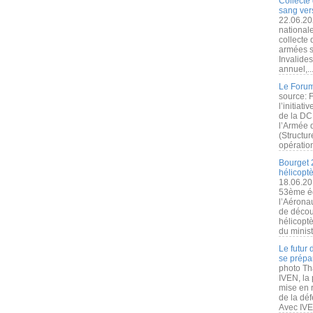
Collecte 
sang vers
22.06.20
nationale
collecte
armées s
Invalide
annuel,..
Le Forum
source: 
l’initiat
de la DC
l’Armée 
(Structur
opération
Bourget 
hélicopt
18.06.20
53ème éd
l’Aérona
de découv
hélicopt
du minist
Le futur
se prépa
photo Th
IVEN, la 
mise en r
de la dé
Avec IVEN