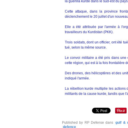
la guérilla kurde dans le sud-est du pa
Cette attaque, dans la province front
déclenchement le 20 juillet d'un nouveau
Elle a été attribuée par l'armée à l'or
travailleurs du Kurdistan (PKK).
Trois soldats, dont un officier, ont été 
tué, selon la même source.
Le convoi militaire a été pris dans une
cette région, qui est à la fois frontalière de
Des drones, des hélicoptères et des uni
indiqué l'armée.
La rébellion kurde multiplie les actions 
militants de la cause kurde, tandis que 
Published by RP Defense
dans
gulf & 
defence