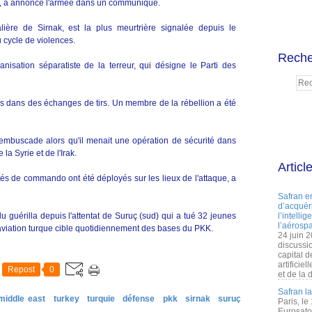
ys, a annoncé l'armée dans un communiqué.
alière de Sirnak, est la plus meurtrière signalée depuis le
 cycle de violences.
Reche
ganisation séparatiste de la terreur, qui désigne le Parti des
tués dans des échanges de tirs. Un membre de la rébellion a été
 embuscade alors qu'il menait une opération de sécurité dans
 la Syrie et de l'Irak.
Articl
tés de commando ont été déployés sur les lieux de l'attaque, a
Safran e
d’acquéri
du guérilla depuis l'attentat de Suruç (sud) qui a tué 32 jeunes
l’intelli
l’aérospa
l'aviation turque cible quotidiennement des bases du PKK.
24 juin 
discussi
capital d
artificie
Repost
0
et de la 
Safran l
middle east
turkey
turquie
défense
pkk
sirnak
suruç
Paris, le
Eurosato