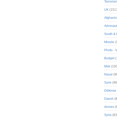
Terroris
UK
(151
Afghanist
Aéronau
South & 
Missile
(
Photo - 
Budget
(
Mali
(100
Naval
(9
Syrie
(96
Défense 
Daesh
(8
drones
(
Syria
(83