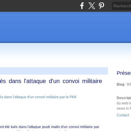
Prése
ués dans l'attaque d'un convoi militaire
Blog
: R
Descrip
du web i
news in 
Contact
t été tués dans l'attaque jeudi matin d'un convoi militaire par