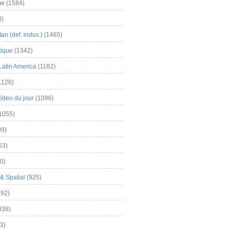
me
(1584)
3)
an (def. indus.)
(1465)
tique
(1342)
Latin America
(1182)
1126)
Video du jour
(1096)
1055)
9)
63)
0)
& Spatial
(925)
92)
838)
3)