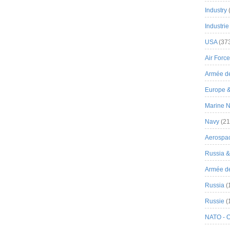
Industry
Industrie
USA
(37
Air Force
Armée de
Europe 
Marine N
Navy
(21
Aerospa
Russia 
Armée de 
Russia
(
Russie
(
NATO - 