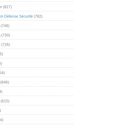
er
(827)
m Défense Sécurité
(782)
(748)
A
(730)
y
(726)
5)
5)
54)
(646)
9)
(615)
)
4)