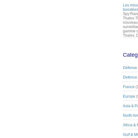
Les miss
boostées
Spy’Rang
Thales T
nouveau 
surveilla
gamme de
Thales. D
Categ
Défense
Defence
France
(
Europe
(
Asia & Pa
North Am
Africa &
Gulf & M