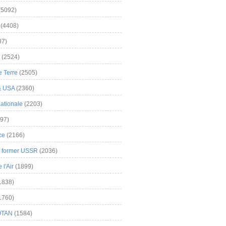
(5092)
(4408)
37)
(2524)
 Terre
(2505)
& USA
(2360)
ationale
(2203)
97)
ce
(2166)
& former USSR
(2036)
l'Air
(1899)
1838)
1760)
OTAN
(1584)