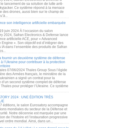
e lancement de sa solution de lutte anti-
kyjacker. Ce système répond à la menace
te des drones, aussi bien sur le champ de
u’à...
nce son intelligence artificielle embarquée
 19 juin 2024 À l’occasion du salon
ry 2024, Safran Electronics & Defense lance
gence artificielle ACE, pour « Advanced
 Engine ». Son objectif est d’intégrer des
s IA dans l’ensemble des produits de Safran
cs...
a fournir un deuxième système de défense
à l’Ukraine pour contribuer à la protection
rritoire
ales 07/06/2024 Thales Group Sous l’égide
ère des Armées français, le ministère de la
ukrainien a signé un contrat pour la
re d’un second système complet de défense
 Thales pour protéger l’Ukraine. Ce système
ORY 2024 : UNE ÉDITION TRÈS
UE
7 éditions, le salon Eurosatory accompagne
tions mondiales du secteur de la Défense et
curité. Notre décennie est marquée par une
ion de l’histoire et l’instauration progressive
el ordre mondial. Ainsi, dans un...