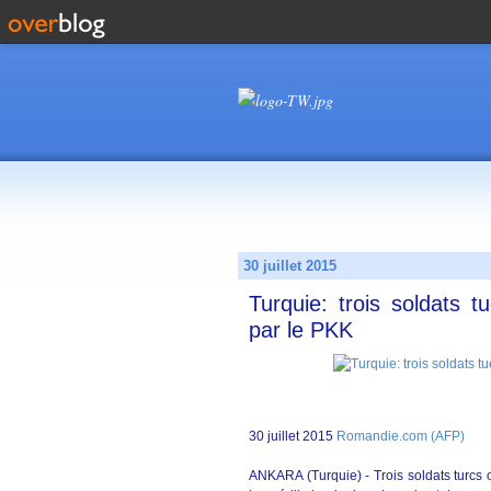
30 juillet 2015
Turquie: trois soldats t
par le PKK
30 juillet 2015
Romandie.com (AFP)
ANKARA (Turquie) - Trois soldats turcs on