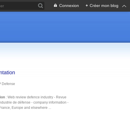
Connexion
+
Créer mon blog
ntation
P Defense
tion
: Web review defence industry - Revue
ndustrie de défense - company information -
France, Europe and elsewhere ...