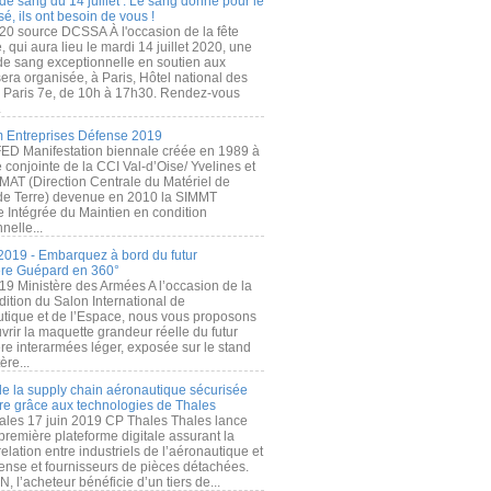
de sang du 14 juillet : Le sang donné pour le
é, ils ont besoin de vous !
20 source DCSSA À l'occasion de la fête
, qui aura lieu le mardi 14 juillet 2020, une
 de sang exceptionnelle en soutien aux
era organisée, à Paris, Hôtel national des
s Paris 7e, de 10h à 17h30. Rendez-vous
.
 Entreprises Défense 2019
FED Manifestation biennale créée en 1989 à
ive conjointe de la CCI Val-d’Oise/ Yvelines et
MAT (Direction Centrale du Matériel de
de Terre) devenue en 2010 la SIMMT
e Intégrée du Maintien en condition
nelle...
2019 - Embarquez à bord du futur
ère Guépard en 360°
19 Ministère des Armées A l’occasion de la
ition du Salon International de
utique et de l’Espace, nous vous proposons
rir la maquette grandeur réelle du futur
ère interarmées léger, exposée sur le stand
ère...
 de la supply chain aéronautique sécurisée
re grâce aux technologies de Thales
ales 17 juin 2019 CP Thales Thales lance
première plateforme digitale assurant la
elation entre industriels de l’aéronautique et
fense et fournisseurs de pièces détachées.
, l’acheteur bénéficie d’un tiers de...