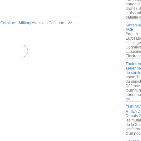
annoncé l
drones S
croissan
bataille q
 Caroline...
Military Airstrikes Continue... >>
Safran la
ACE
Paris, le
Eurosato
l’intelli
Cognitive
capacité
Electroni
Thales v
aérienne 
de son te
photo Th
du minist
Défense 
fournitu
aérienne
de...
EUROSAT
ATTEND
Depuis 2
les muta
de la Sé
accélérat
d’un nouv