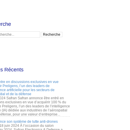
rche
es Récents
ntre en discussions exclusives en vue
r Preligens, l’un des leaders de
gence artificielle pour les secteurs de
tial et de la défense
2024 Safran Safran annonce être entré en
ons exclusives en vue d’acquérir 100 % du
e Preligens, l’un des leaders de l’intelligence
lle (IA) dédiée aux industries de l’aérospatial
défense, pour une valeur d’entreprise...
ance son système de lutte anti-drones
 18 juin 2024 À l’occasion du salon
ry 2024, Safran Electronics & Defense a