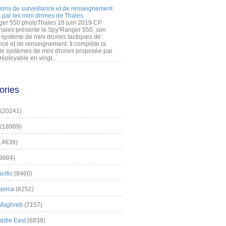
ions de surveillance et de renseignement
 par les mini drones de Thales
er 550 photoThales 18 juin 2019 CP
hales présente le Spy’Ranger 550, son
système de mini drones tactiques de
nce et de renseignement. Il complète la
 systèmes de mini drones proposée par
éployable en vingt...
ories
(20241)
(18989)
14639)
9884)
cific
(8460)
erica
(8252)
 Maghreb
(7157)
iddle East
(6838)