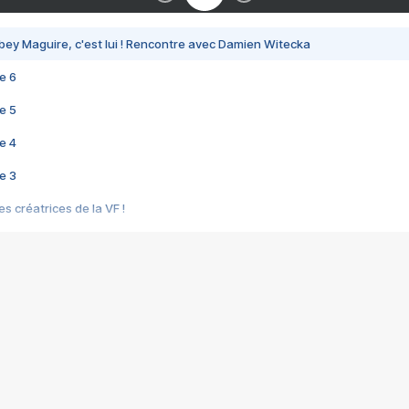
bey Maguire, c'est lui ! Rencontre avec Damien Witecka
e 6
e 5
e 4
e 3
s créatrices de la VF !
e 2
e 1
e Mektoub My Love arrive enfin ! Rencontre avec Shaïn Boumedine et Sal
i : après Toni en famille
elle réalise le bouleversant Dites lui que je l'aime
ais ! Rencontre autour de Vie privée de Rebecca Zlotowski