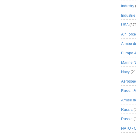
Industry
Industrie
USA
(37
Air Force
Armée de
Europe 
Marine N
Navy
(21
Aerospa
Russia 
Armée de 
Russia
(
Russie
(
NATO - 