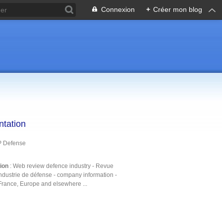
Connexion
+
Créer mon blog
ntation
P Defense
tion
: Web review defence industry - Revue
ndustrie de défense - company information -
France, Europe and elsewhere ...