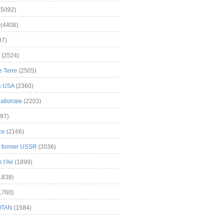
(5092)
(4408)
37)
(2524)
 Terre
(2505)
& USA
(2360)
ationale
(2203)
97)
ce
(2166)
& former USSR
(2036)
l'Air
(1899)
1838)
1760)
OTAN
(1584)