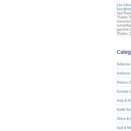
Les miss
boostées
Spy’Rang
Thales T
nouveau 
surveilla
gamme de
Thales. D
Categ
Défense
Defence
France
(
Europe
(
Asia & Pa
North Am
Africa &
Gulf & M