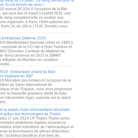
de sang du 14 juillet : Le sang donné pour le
é, ils ont besoin de vous !
20 source DCSSA À l'occasion de la fête
, qui aura lieu le mardi 14 juillet 2020, une
 de sang exceptionnelle en soutien aux
era organisée, à Paris, Hôtel national des
s Paris 7e, de 10h à 17h30. Rendez-vous
.
 Entreprises Défense 2019
FED Manifestation biennale créée en 1989 à
ive conjointe de la CCI Val-d’Oise/ Yvelines et
MAT (Direction Centrale du Matériel de
de Terre) devenue en 2010 la SIMMT
e Intégrée du Maintien en condition
nelle...
2019 - Embarquez à bord du futur
ère Guépard en 360°
19 Ministère des Armées A l’occasion de la
ition du Salon International de
utique et de l’Espace, nous vous proposons
rir la maquette grandeur réelle du futur
ère interarmées léger, exposée sur le stand
ère...
 de la supply chain aéronautique sécurisée
re grâce aux technologies de Thales
ales 17 juin 2019 CP Thales Thales lance
première plateforme digitale assurant la
elation entre industriels de l’aéronautique et
fense et fournisseurs de pièces détachées.
, l’acheteur bénéficie d’un tiers de...