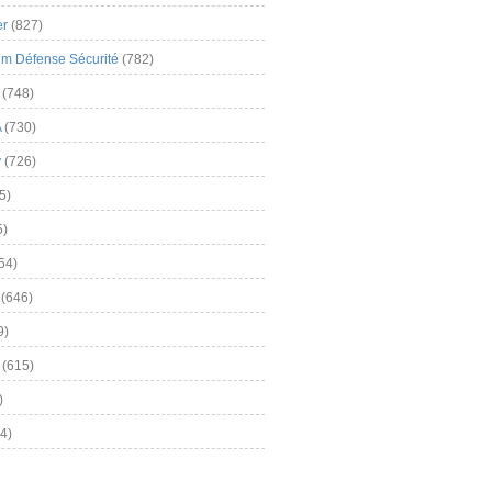
er
(827)
m Défense Sécurité
(782)
(748)
A
(730)
y
(726)
5)
5)
54)
(646)
9)
(615)
)
4)