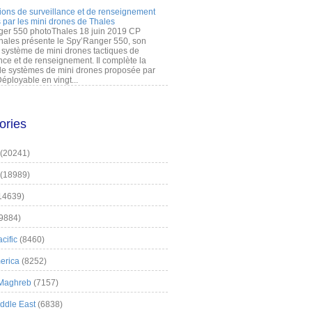
ions de surveillance et de renseignement
 par les mini drones de Thales
er 550 photoThales 18 juin 2019 CP
hales présente le Spy’Ranger 550, son
système de mini drones tactiques de
nce et de renseignement. Il complète la
 systèmes de mini drones proposée par
éployable en vingt...
ories
(20241)
(18989)
14639)
9884)
cific
(8460)
erica
(8252)
 Maghreb
(7157)
iddle East
(6838)