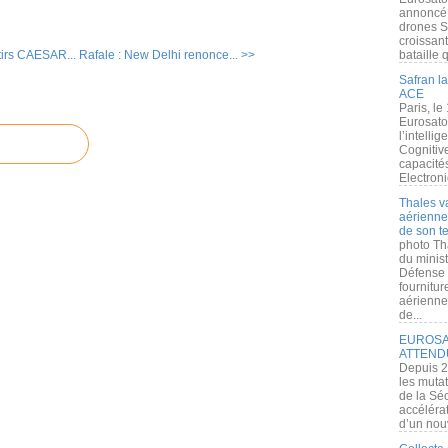
annoncé l
drones S
croissan
tirs CAESAR...
Rafale : New Delhi renonce... >>
bataille q
Safran la
ACE
Paris, le
Eurosato
l’intelli
Cognitive
capacité
Electroni
Thales v
aérienne 
de son te
photo Th
du minist
Défense 
fournitu
aérienne
de...
EUROSAT
ATTEND
Depuis 2
les muta
de la Sé
accélérat
d’un nouv