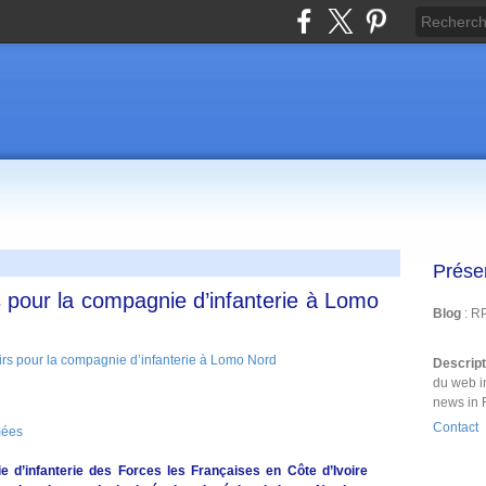
Prése
 pour la compagnie d’infanterie à Lomo
Blog
: R
Descrip
du web i
news in 
Contact
mées
e d’infanterie des Forces les Françaises en Côte d’Ivoire