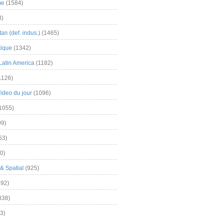
me
(1584)
3)
an (def. indus.)
(1465)
tique
(1342)
Latin America
(1182)
1126)
Video du jour
(1096)
1055)
9)
63)
0)
& Spatial
(925)
92)
838)
3)