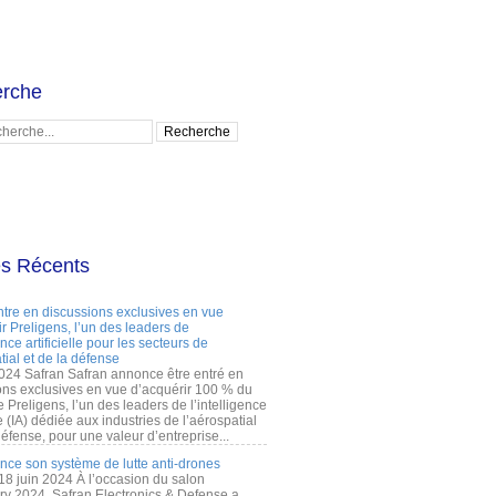
rche
es Récents
ntre en discussions exclusives en vue
r Preligens, l’un des leaders de
gence artificielle pour les secteurs de
tial et de la défense
2024 Safran Safran annonce être entré en
ons exclusives en vue d’acquérir 100 % du
e Preligens, l’un des leaders de l’intelligence
lle (IA) dédiée aux industries de l’aérospatial
défense, pour une valeur d’entreprise...
ance son système de lutte anti-drones
 18 juin 2024 À l’occasion du salon
ry 2024, Safran Electronics & Defense a