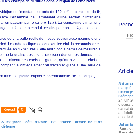
sur les champs de tir situés dans la région de Lomo Nord.
Abidjan et s’étendant sur près de 130 km², le complexe de tir,
uvre l’ensemble de l’armement d’une section d’infanterie
ar en passant par le calibre 12,7). La compagnie d’infanterie
Reche
er d’infanterie a conduit ces tirs pendant les 4 jours, tout en
rcice de tir à balle réelle de niveau section accompagné d’une
d. Le cadre tactique de cet exercice était la reconnaissance
fectuée en 45 minutes. Cette restitution a permis de mesurer la
erne la qualité des tirs, la précision des ordres donnés et la
ant au niveau des chefs de groupe, qu’au niveau du chef de
la compagnie ont également pu s’exercer grâce à une série de
Articl
nfirmer la pleine capacité opérationnelle de la compagnie
Safran e
d’acquéri
l’intelli
l’aérospa
24 juin 
discussi
capital d
Repost
0
artificie
et de la 
a & maghreb
côte d’ivoire
ffci
france
armée de terre
Safran l
défense
Paris, le
Eurosato