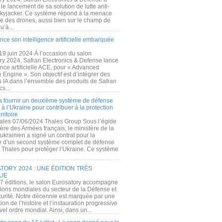
e lancement de sa solution de lutte anti-
kyjacker. Ce système répond à la menace
te des drones, aussi bien sur le champ de
u’à...
nce son intelligence artificielle embarquée
 19 juin 2024 À l’occasion du salon
ry 2024, Safran Electronics & Defense lance
gence artificielle ACE, pour « Advanced
 Engine ». Son objectif est d’intégrer des
s IA dans l’ensemble des produits de Safran
cs...
a fournir un deuxième système de défense
à l’Ukraine pour contribuer à la protection
rritoire
ales 07/06/2024 Thales Group Sous l’égide
ère des Armées français, le ministère de la
ukrainien a signé un contrat pour la
re d’un second système complet de défense
 Thales pour protéger l’Ukraine. Ce système
ORY 2024 : UNE ÉDITION TRÈS
UE
7 éditions, le salon Eurosatory accompagne
tions mondiales du secteur de la Défense et
curité. Notre décennie est marquée par une
ion de l’histoire et l’instauration progressive
el ordre mondial. Ainsi, dans un...