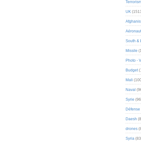
Terroris
UK
(151
Afghanist
Aéronau
South & 
Missile
(
Photo - 
Budget
(
Mali
(100
Naval
(9
Syrie
(96
Défense 
Daesh
(8
drones
(
Syria
(83