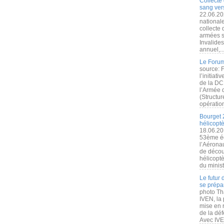
Collecte 
sang vers
22.06.20
nationale
collecte
armées s
Invalide
annuel,..
Le Forum
source: 
l’initiat
de la DC
l’Armée 
(Structur
opération
Bourget 
hélicopt
18.06.20
53ème éd
l’Aérona
de découv
hélicopt
du minist
Le futur
se prépa
photo Th
IVEN, la 
mise en r
de la dé
Avec IVEN