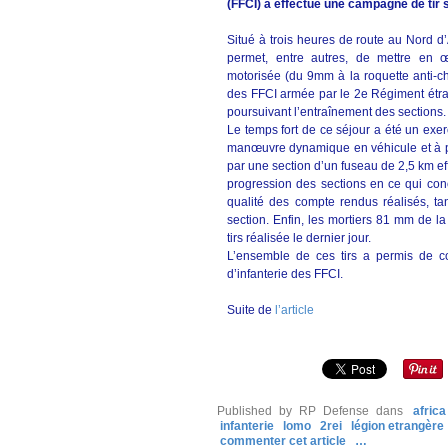
(FFCI) a effectué une campagne de tir 
Situé à trois heures de route au Nord d’
permet, entre autres, de mettre en œ
motorisée (du 9mm à la roquette anti-ch
des FFCI armée par le 2e Régiment étrang
poursuivant l’entraînement des sections.
Le temps fort de ce séjour a été un exe
manœuvre dynamique en véhicule et à pie
par une section d’un fuseau de 2,5 km ef
progression des sections en ce qui conc
qualité des compte rendus réalisés, t
section. Enfin, les mortiers 81 mm de 
tirs réalisée le dernier jour.
L’ensemble de ces tirs a permis de co
d’infanterie des FFCI.
Suite de
l’article
Published by RP Defense
dans
afric
infanterie
lomo
2rei
légion etrangère
commenter cet article
…