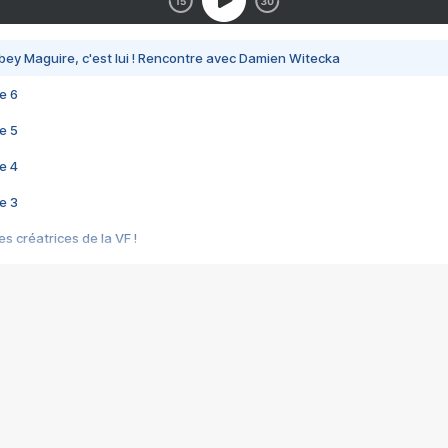
bey Maguire, c'est lui ! Rencontre avec Damien Witecka
e 6
e 5
e 4
e 3
s créatrices de la VF !
e 2
e 1
e Mektoub My Love arrive enfin ! Rencontre avec Shaïn Boumedine et Sal
i : après Toni en famille
elle réalise le bouleversant Dites lui que je l'aime