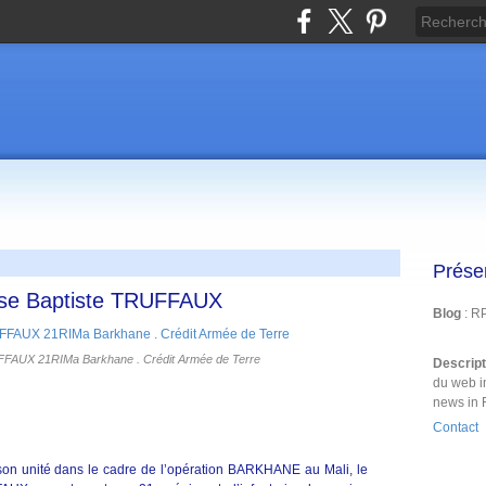
Prése
asse Baptiste TRUFFAUX
Blog
: R
UFFAUX 21RIMa Barkhane . Crédit Armée de Terre
Descrip
du web i
news in 
Contact
de son unité dans le cadre de l’opération BARKHANE au Mali, le