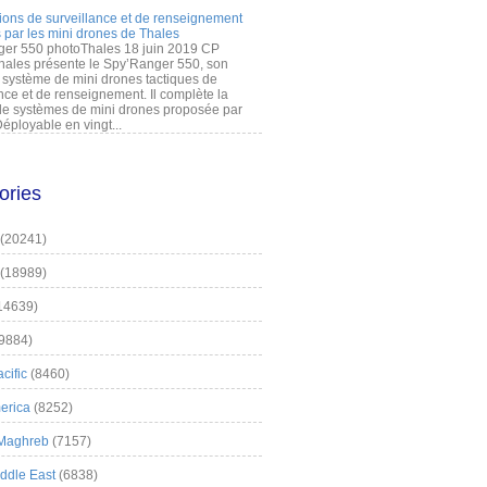
ions de surveillance et de renseignement
 par les mini drones de Thales
er 550 photoThales 18 juin 2019 CP
hales présente le Spy’Ranger 550, son
système de mini drones tactiques de
nce et de renseignement. Il complète la
 systèmes de mini drones proposée par
éployable en vingt...
ories
(20241)
(18989)
14639)
9884)
cific
(8460)
erica
(8252)
 Maghreb
(7157)
iddle East
(6838)