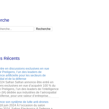
rche
es Récents
ntre en discussions exclusives en vue
r Preligens, l’un des leaders de
gence artificielle pour les secteurs de
tial et de la défense
2024 Safran Safran annonce être entré en
ons exclusives en vue d’acquérir 100 % du
e Preligens, l’un des leaders de l’intelligence
lle (IA) dédiée aux industries de l’aérospatial
défense, pour une valeur d’entreprise...
ance son système de lutte anti-drones
 18 juin 2024 À l’occasion du salon
ry 2024, Safran Electronics & Defense a