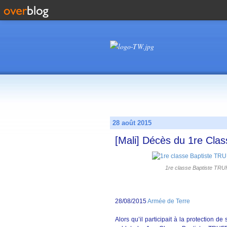
28 août 2015
[Mali] Décès du 1re Cl
1re classe Baptiste TR
28/08/2015
Armée de Terre
Alors qu’il participait à la protection 