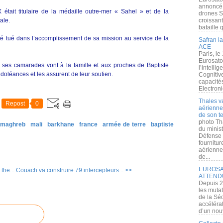
annoncé l
ait titulaire de la médaille outre-mer « Sahel » et de la
drones S
ale.
croissan
bataille q
a été tué dans l’accomplissement de sa mission au service de la
Safran la
ACE
Paris, le
Eurosato
 ses camarades vont à la famille et aux proches de Baptiste
l’intelli
doléances et les assurent de leur soutien.
Cognitive
capacité
Electroni
Thales v
Repost
0
aérienne 
de son te
photo Th
& maghreb
mali
barkhane
france
armée de terre
baptiste
du minist
Défense 
fournitu
aérienne
de...
EUROSAT
the...
Couach va construire 79 intercepteurs... >>
ATTEND
Depuis 2
les muta
de la Sé
accélérat
d’un nouv