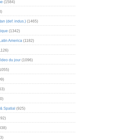
me
(1584)
3)
an (def. indus.)
(1465)
tique
(1342)
Latin America
(1182)
1126)
Video du jour
(1096)
1055)
9)
63)
0)
& Spatial
(925)
92)
838)
3)