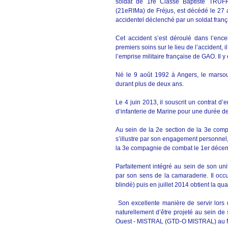
soldat de 1re Classe Baptiste TRUFF
(21eRIMa) de Fréjus, est décédé le 27 a
accidentel déclenché par un soldat franç
Cet accident s’est déroulé dans l’en
premiers soins sur le lieu de l’accident,
l’emprise militaire française de GAO. Il 
Né le 9 août 1992 à Angers, le marso
durant plus de deux ans.
Le 4 juin 2013, il souscrit un contrat d
d’infanterie de Marine pour une durée d
Au sein de la 2e section de la 3e compa
s’illustre par son engagement personnel, 
la 3e compagnie de combat le 1er déce
Parfaitement intégré au sein de son unit
par son sens de la camaraderie. Il occu
blindé) puis en juillet 2014 obtient la qua
Son excellente manière de servir lors d
naturellement d’être projeté au sein de
Ouest - MISTRAL (GTD-O MISTRAL) au M