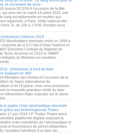
de sang du 14 juillet : Le sang donné pour le
é, ils ont besoin de vous !
20 source DCSSA À l'occasion de la fête
, qui aura lieu le mardi 14 juillet 2020, une
 de sang exceptionnelle en soutien aux
era organisée, à Paris, Hôtel national des
s Paris 7e, de 10h à 17h30. Rendez-vous
.
 Entreprises Défense 2019
FED Manifestation biennale créée en 1989 à
ive conjointe de la CCI Val-d’Oise/ Yvelines et
MAT (Direction Centrale du Matériel de
de Terre) devenue en 2010 la SIMMT
e Intégrée du Maintien en condition
nelle...
2019 - Embarquez à bord du futur
ère Guépard en 360°
19 Ministère des Armées A l’occasion de la
ition du Salon International de
utique et de l’Espace, nous vous proposons
rir la maquette grandeur réelle du futur
ère interarmées léger, exposée sur le stand
ère...
 de la supply chain aéronautique sécurisée
re grâce aux technologies de Thales
ales 17 juin 2019 CP Thales Thales lance
première plateforme digitale assurant la
elation entre industriels de l’aéronautique et
fense et fournisseurs de pièces détachées.
, l’acheteur bénéficie d’un tiers de...