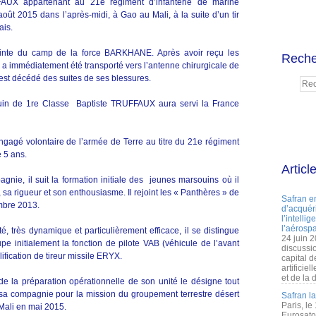
AUX appartenant au 21e régiment d’infanterie de marine
oût 2015 dans l’après-midi, à Gao au Mali, à la suite d’un tir
ais.
ceinte du camp de la force BARKHANE. Après avoir reçu les
Reche
 il a immédiatement été transporté vers l’antenne chirurgicale de
y est décédé des suites de ses blessures.
uin de 1re Classe Baptiste TRUFFAUX aura servi la France
’engagé volontaire de l’armée de Terre au titre du 21e régiment
e 5 ans.
Articl
gnie, il suit la formation initiale des jeunes marsouins où il
sa rigueur et son enthousiasme. Il rejoint les « Panthères » de
Safran e
mbre 2013.
d’acquéri
l’intelli
l’aérospa
é, très dynamique et particulièrement efficace, il se distingue
24 juin 
pe initialement la fonction de pilote VAB (véhicule de l’avant
discussi
lification de tireur missile ERYX.
capital d
artificie
et de la 
e la préparation opérationnelle de son unité le désigne tout
 sa compagnie pour la mission du groupement terrestre désert
Safran l
Paris, le
ali en mai 2015.
Eurosato