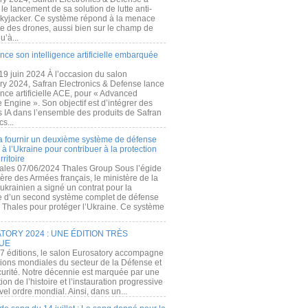
e lancement de sa solution de lutte anti-
kyjacker. Ce système répond à la menace
te des drones, aussi bien sur le champ de
u’à...
nce son intelligence artificielle embarquée
 19 juin 2024 À l’occasion du salon
ry 2024, Safran Electronics & Defense lance
gence artificielle ACE, pour « Advanced
 Engine ». Son objectif est d’intégrer des
s IA dans l’ensemble des produits de Safran
cs...
a fournir un deuxième système de défense
à l’Ukraine pour contribuer à la protection
rritoire
ales 07/06/2024 Thales Group Sous l’égide
ère des Armées français, le ministère de la
ukrainien a signé un contrat pour la
re d’un second système complet de défense
 Thales pour protéger l’Ukraine. Ce système
ORY 2024 : UNE ÉDITION TRÈS
UE
7 éditions, le salon Eurosatory accompagne
tions mondiales du secteur de la Défense et
curité. Notre décennie est marquée par une
ion de l’histoire et l’instauration progressive
el ordre mondial. Ainsi, dans un...