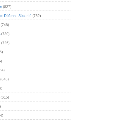
er
(827)
m Défense Sécurité
(782)
(748)
A
(730)
y
(726)
5)
5)
54)
(646)
9)
(615)
)
4)