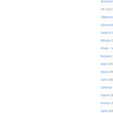
Terroris
UK
(151
Afghanist
Aéronau
South & 
Missile
(
Photo - 
Budget
(
Mali
(100
Naval
(9
Syrie
(96
Défense 
Daesh
(8
drones
(
Syria
(83