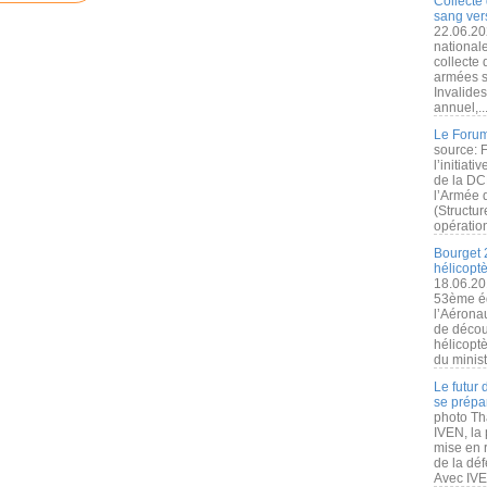
Collecte 
sang vers
22.06.20
nationale
collecte
armées s
Invalide
annuel,..
Le Forum
source: 
l’initiat
de la DC
l’Armée 
(Structur
opération
Bourget 
hélicopt
18.06.20
53ème éd
l’Aérona
de découv
hélicopt
du minist
Le futur
se prépa
photo Th
IVEN, la 
mise en r
de la dé
Avec IVEN