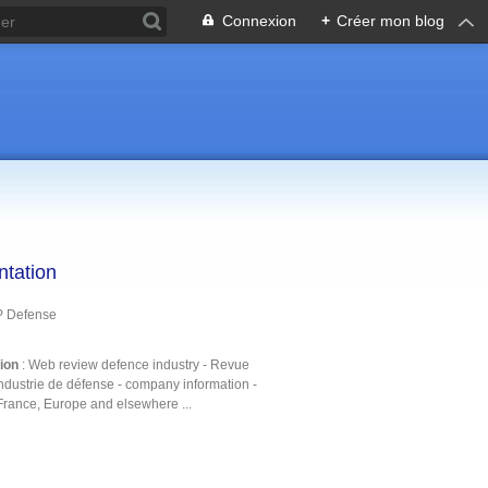
Connexion
+
Créer mon blog
ntation
P Defense
tion
: Web review defence industry - Revue
ndustrie de défense - company information -
France, Europe and elsewhere ...