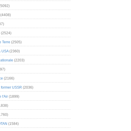
(5092)
(4408)
37)
(2524)
 Terre
(2505)
& USA
(2360)
ationale
(2203)
97)
ce
(2166)
& former USSR
(2036)
l'Air
(1899)
1838)
1760)
OTAN
(1584)