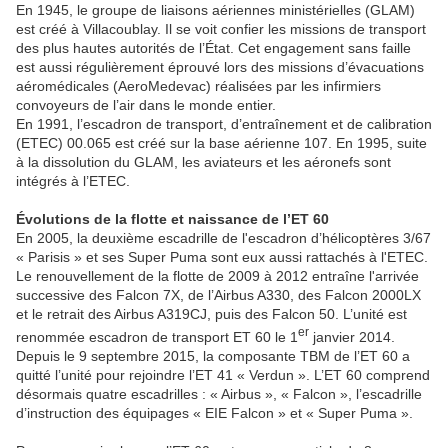
En 1945, le groupe de liaisons aériennes ministérielles (GLAM)
est créé à Villacoublay. Il se voit confier les missions de transport
des plus hautes autorités de l’État. Cet engagement sans faille
est aussi régulièrement éprouvé lors des missions d’évacuations
aéromédicales (AeroMedevac) réalisées par les infirmiers
convoyeurs de l’air dans le monde entier.
En 1991, l’escadron de transport, d’entraînement et de calibration
(ETEC) 00.065 est créé sur la base aérienne 107. En 1995, suite
à la dissolution du GLAM, les aviateurs et les aéronefs sont
intégrés à l’ETEC.
Évolutions de la flotte et naissance de l’ET 60
En 2005, la deuxième escadrille de l'escadron d’hélicoptères 3/67
« Parisis » et ses Super Puma sont eux aussi rattachés à l'ETEC.
Le renouvellement de la flotte de 2009 à 2012 entraîne l'arrivée
successive des Falcon 7X, de l’Airbus A330, des Falcon 2000LX
et le retrait des Airbus A319CJ, puis des Falcon 50. L’unité est
er
renommée escadron de transport ET 60 le 1
janvier 2014.
Depuis le 9 septembre 2015, la composante TBM de l’ET 60 a
quitté l’unité pour rejoindre l’ET 41 « Verdun ». L’ET 60 comprend
désormais quatre escadrilles : « Airbus », « Falcon », l’escadrille
d’instruction des équipages « EIE Falcon » et « Super Puma ».