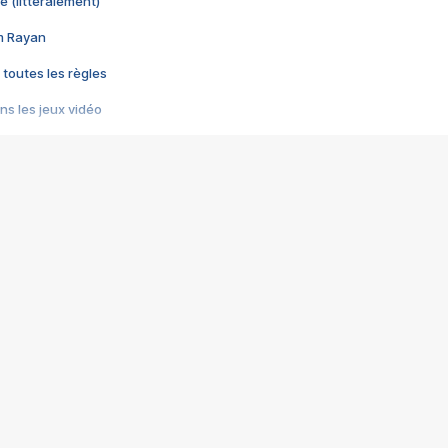
e (littéralement)
im Rayan
 toutes les règles
s les jeux vidéo
us choquant de Rockstar ? - Le scandale BULLY
e plus moche de Steam
du RÊVE tourne au CAUCHEMAR
pendant 8 heures
it… à tort
umiliés par un jeu vidéo
ire - Final Fantasy 8
ti un empire - Age of Empires
story DOFUS