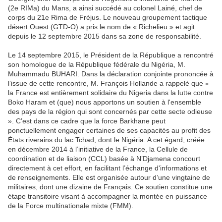
(2e RIMa) du Mans, a ainsi succédé au colonel Lainé, chef de
corps du 21e Rima de Fréjus. Le nouveau groupement tactique
désert Ouest (GTD-O) a pris le nom de « Richelieu » et agit
depuis le 12 septembre 2015 dans sa zone de responsabilité.
Le 14 septembre 2015, le Président de la République a rencontré
son homologue de la République fédérale du Nigéria, M.
Muhammadu BUHARI. Dans la déclaration conjointe prononcée à
l’issue de cette rencontre, M. François Hollande a rappelé que «
la France est entièrement solidaire du Nigeria dans la lutte contre
Boko Haram et (que) nous apportons un soutien à l'ensemble
des pays de la région qui sont concernés par cette secte odieuse
». C’est dans ce cadre que la force Barkhane peut
ponctuellement engager certaines de ses capacités au profit des
États riverains du lac Tchad, dont le Nigéria. A cet égard, créée
en décembre 2014 à l’initiative de la France, la Cellule de
coordination et de liaison (CCL) basée à N’Djamena concourt
directement à cet effort, en facilitant l’échange d'informations et
de renseignements. Elle est organisée autour d’une vingtaine de
militaires, dont une dizaine de Français. Ce soutien constitue une
étape transitoire visant à accompagner la montée en puissance
de la Force multinationale mixte (FMM).