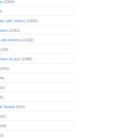
me
(1584)
3)
an (def. indus.)
(1465)
tique
(1342)
Latin America
(1182)
1126)
Video du jour
(1096)
1055)
9)
63)
0)
& Spatial
(925)
92)
838)
3)