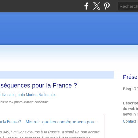
Prése
onséquences pour la France ?
Blog
: R
divostok photo Marine Nationale
Descrip
du web i
news in 
Mistral : quelles conséquences pour la France?
Contact
les 949,7 millions d'euros à la Russie, a signé un bon accord