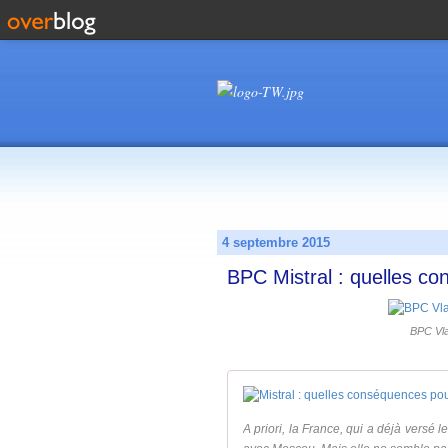
4 septembre 2015
BPC Mistral : quelles c
BPC Vla
A priori, la France, qui a déjà versé 