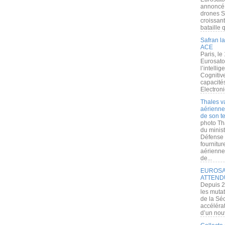
annoncé l
drones S
croissan
bataille q
Safran la
ACE
Paris, le
Eurosato
l’intelli
Cognitive
capacité
Electroni
Thales v
aérienne 
de son te
photo Th
du minist
Défense 
fournitu
aérienne
de...
EUROSAT
ATTEND
Depuis 2
les muta
de la Sé
accélérat
d’un nouv