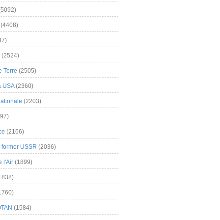
(5092)
(4408)
37)
(2524)
 Terre
(2505)
& USA
(2360)
ationale
(2203)
97)
ce
(2166)
& former USSR
(2036)
l'Air
(1899)
1838)
1760)
OTAN
(1584)