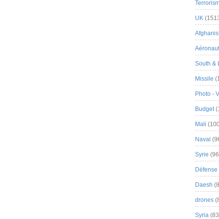
Terroris
UK
(151
Afghanist
Aéronau
South & 
Missile
(
Photo - 
Budget
(
Mali
(100
Naval
(9
Syrie
(96
Défense 
Daesh
(8
drones
(
Syria
(83