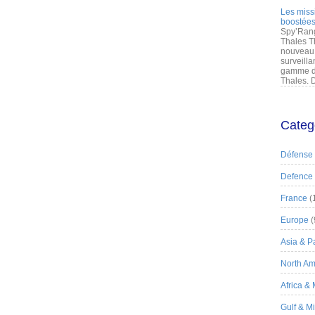
Les miss
boostées
Spy’Rang
Thales T
nouveau 
surveilla
gamme de
Thales. D
Categ
Défense
Defence
France
(
Europe
(
Asia & Pa
North Am
Africa &
Gulf & M