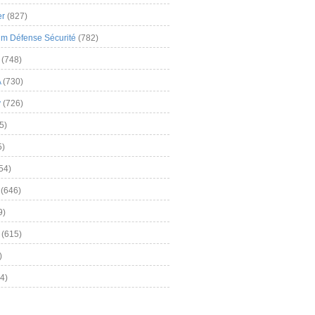
er
(827)
m Défense Sécurité
(782)
(748)
A
(730)
y
(726)
5)
5)
54)
(646)
9)
(615)
)
4)