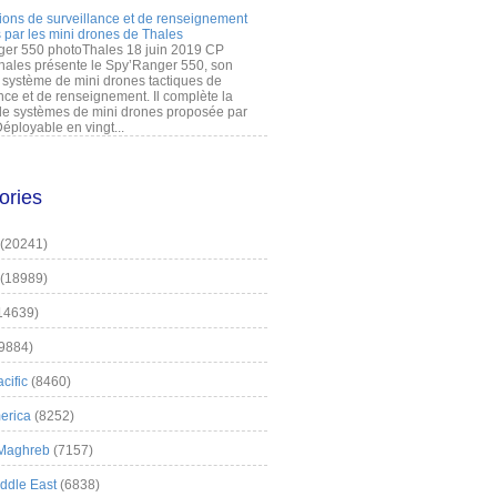
ions de surveillance et de renseignement
 par les mini drones de Thales
er 550 photoThales 18 juin 2019 CP
hales présente le Spy’Ranger 550, son
système de mini drones tactiques de
nce et de renseignement. Il complète la
 systèmes de mini drones proposée par
éployable en vingt...
ories
(20241)
(18989)
14639)
9884)
cific
(8460)
erica
(8252)
 Maghreb
(7157)
iddle East
(6838)