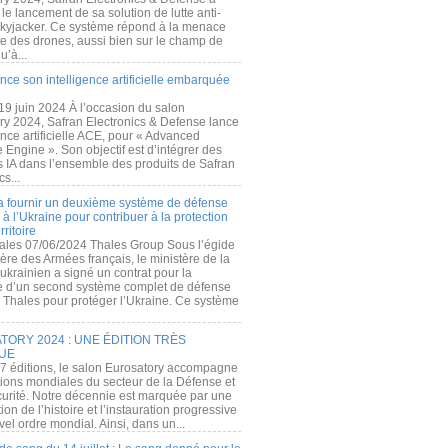
e lancement de sa solution de lutte anti-
kyjacker. Ce système répond à la menace
te des drones, aussi bien sur le champ de
u’à...
nce son intelligence artificielle embarquée
 19 juin 2024 À l’occasion du salon
ry 2024, Safran Electronics & Defense lance
gence artificielle ACE, pour « Advanced
 Engine ». Son objectif est d’intégrer des
s IA dans l’ensemble des produits de Safran
cs...
a fournir un deuxième système de défense
à l’Ukraine pour contribuer à la protection
rritoire
ales 07/06/2024 Thales Group Sous l’égide
ère des Armées français, le ministère de la
ukrainien a signé un contrat pour la
re d’un second système complet de défense
 Thales pour protéger l’Ukraine. Ce système
ORY 2024 : UNE ÉDITION TRÈS
UE
7 éditions, le salon Eurosatory accompagne
tions mondiales du secteur de la Défense et
curité. Notre décennie est marquée par une
ion de l’histoire et l’instauration progressive
el ordre mondial. Ainsi, dans un...