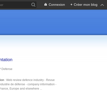
Connexion
+
Créer mon blog
ntation
P Defense
tion
: Web review defence industry - Revue
ndustrie de défense - company information -
France, Europe and elsewhere ...