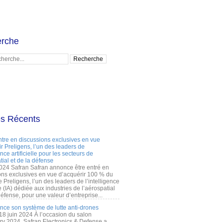
rche
es Récents
ntre en discussions exclusives en vue
r Preligens, l’un des leaders de
gence artificielle pour les secteurs de
tial et de la défense
2024 Safran Safran annonce être entré en
ons exclusives en vue d’acquérir 100 % du
e Preligens, l’un des leaders de l’intelligence
lle (IA) dédiée aux industries de l’aérospatial
défense, pour une valeur d’entreprise...
ance son système de lutte anti-drones
 18 juin 2024 À l’occasion du salon
ry 2024, Safran Electronics & Defense a