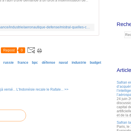
à l'abri d'une demande à un droit à indemnisation de...
Reche
http://www.latribune.fr/entreprises-finance/industrie/aeronautique-defense/mistral-quelles-consequences-pour-la-france-502363.html
Repost
0
russie
france
bpc
défense
naval
industrie
budget
Articl
Safran e
d’acquéri
jà versé...
L'Indonésie recale le Rafale... >>
l’intelli
l’aérospa
24 juin 
discussi
capital d
artificie
et de la 
Safran l
Paris, le
Eurosato