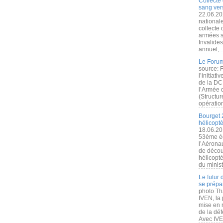
Collecte 
sang vers
22.06.20
nationale
collecte
armées s
Invalide
annuel,..
Le Forum
source: 
l’initiat
de la DC
l’Armée 
(Structur
opération
Bourget 
hélicopt
18.06.20
53ème éd
l’Aérona
de découv
hélicopt
du minist
Le futur
se prépa
photo Th
IVEN, la 
mise en r
de la dé
Avec IVEN