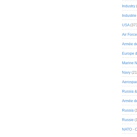
Industry
Industrie
USA
(37
Air Force
Armée de
Europe 
Marine N
Navy
(21
Aerospa
Russia 
Armée de 
Russia
(
Russie
(
NATO - 