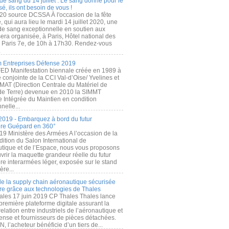
de sang du 14 juillet : Le sang donné pour le
é, ils ont besoin de vous !
20 source DCSSA À l'occasion de la fête
, qui aura lieu le mardi 14 juillet 2020, une
 de sang exceptionnelle en soutien aux
era organisée, à Paris, Hôtel national des
s Paris 7e, de 10h à 17h30. Rendez-vous
.
 Entreprises Défense 2019
FED Manifestation biennale créée en 1989 à
ive conjointe de la CCI Val-d’Oise/ Yvelines et
MAT (Direction Centrale du Matériel de
de Terre) devenue en 2010 la SIMMT
e Intégrée du Maintien en condition
nelle...
2019 - Embarquez à bord du futur
ère Guépard en 360°
19 Ministère des Armées A l’occasion de la
ition du Salon International de
utique et de l’Espace, nous vous proposons
rir la maquette grandeur réelle du futur
ère interarmées léger, exposée sur le stand
ère...
 de la supply chain aéronautique sécurisée
re grâce aux technologies de Thales
ales 17 juin 2019 CP Thales Thales lance
première plateforme digitale assurant la
elation entre industriels de l’aéronautique et
fense et fournisseurs de pièces détachées.
, l’acheteur bénéficie d’un tiers de...