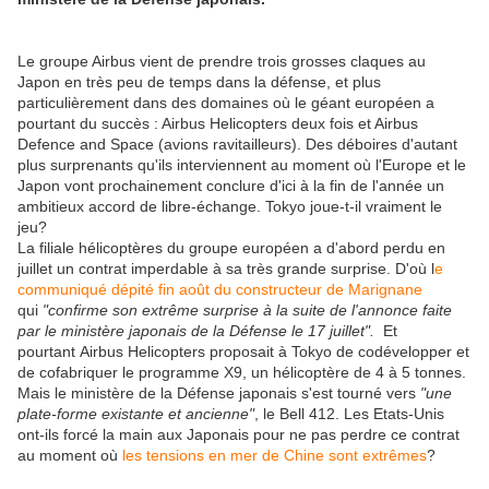
Le groupe Airbus vient de prendre trois grosses claques au
Japon en très peu de temps dans la défense, et plus
particulièrement dans des domaines où le géant européen a
pourtant du succès : Airbus Helicopters deux fois et Airbus
Defence and Space (avions ravitailleurs). Des déboires d'autant
plus surprenants qu'ils interviennent au moment où l'Europe et le
Japon vont prochainement conclure d'ici à la fin de l'année un
ambitieux accord de libre-échange. Tokyo joue-t-il vraiment le
jeu?
La filiale hélicoptères du groupe européen a d'abord perdu en
juillet un contrat imperdable à sa très grande surprise. D'où l
e
communiqué dépité fin août du constructeur de Marignane
qui
"confirme son extrême surprise à la suite de l'annonce faite
par le ministère japonais de la Défense le 17 juillet".
Et
pourtant Airbus Helicopters proposait à Tokyo de codévelopper et
de cofabriquer le programme X9, un hélicoptère de 4 à 5 tonnes.
Mais le ministère de la Défense japonais s'est tourné vers
"une
plate-forme existante et ancienne"
, le Bell 412. Les Etats-Unis
ont-ils forcé la main aux Japonais pour ne pas perdre ce contrat
au moment où
les tensions en mer de Chine sont extrêmes
?