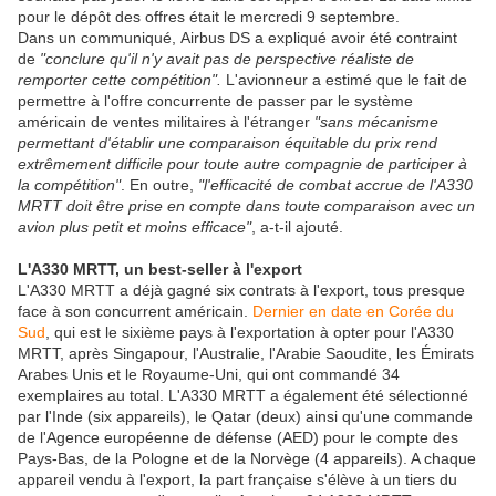
pour le dépôt des offres était le mercredi 9 septembre.
Dans un communiqué, Airbus DS a expliqué avoir été contraint
de
"conclure qu'il n'y avait pas de perspective réaliste de
remporter cette compétition".
L'avionneur a estimé que le fait de
permettre à l'offre concurrente de passer par le système
américain de ventes militaires à l'étranger
"sans mécanisme
permettant d'établir une comparaison équitable du prix rend
extrêmement difficile pour toute autre compagnie de participer à
la compétition"
. En outre,
"l'efficacité de combat accrue de l'A330
MRTT doit être prise en compte dans toute comparaison avec un
avion plus petit et moins efficace"
, a-t-il ajouté.
L'A330 MRTT, un best-seller à l'export
L'A330 MRTT a déjà gagné six contrats à l'export, tous presque
face à son concurrent américain.
Dernier en date en Corée du
Sud
, qui est le sixième pays à l'exportation à opter pour l'A330
MRTT, après Singapour, l'Australie, l'Arabie Saoudite, les Émirats
Arabes Unis et le Royaume-Uni, qui ont commandé 34
exemplaires au total. L'A330 MRTT a également été sélectionné
par l'Inde (six appareils), le Qatar (deux) ainsi qu'une commande
de l'Agence européenne de défense (AED) pour le compte des
Pays-Bas, de la Pologne et de la Norvège (4 appareils). A chaque
appareil vendu à l'export, la part française s'élève à un tiers du