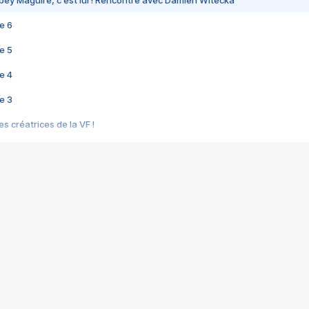
bey Maguire, c'est lui ! Rencontre avec Damien Witecka
e 6
e 5
e 4
e 3
s créatrices de la VF !
e 2
e 1
e Mektoub My Love arrive enfin ! Rencontre avec Shaïn Boumedine et Sal
i : après Toni en famille
elle réalise le bouleversant Dites lui que je l'aime
ais ! Rencontre autour de Vie privée de Rebecca Zlotowski
 de Marguerite, Grave... Rencontre avec Ella Rumpf