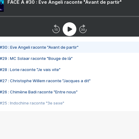
FACE A #30 : Eve Angeli raconte "Avant de partir"
#30 : Eve Angeli raconte "Avant de partir"
#29 : MC Solaar raconte "Bouge de là"
28 : Lorie raconte "Je vais vite"
#27 : Christophe Willem raconte "Jacques a dit"
#26 : Chimène Badi raconte "Entre nous"
#25 : Indochine raconte "3e sexe"
#24 : Zaho raconte "C'est chelou"
#23 : Patrick Bruel raconte "Au café des délices"
#22 : Kyo raconte "Le chemin"