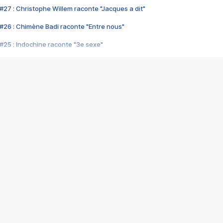
#27 : Christophe Willem raconte "Jacques a dit"
#26 : Chimène Badi raconte "Entre nous"
#25 : Indochine raconte "3e sexe"
#24 : Zaho raconte "C'est chelou"
#23 : Patrick Bruel raconte "Au café des délices"
#22 : Kyo raconte "Le chemin"
#21 : Nolwenn Leroy raconte "Cassé"
#20 : Patrick Hernandez raconte "Born to be alive"
#19 : Lorie raconte "Près de moi"
#18 : Michael Jones raconte "A nos actes manqués" (avec Jean-Jacque
#17 : Khaled raconte "Aïcha"
#16 : Corneille raconte "Parce qu'on vient de loin"