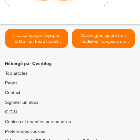
Ajouter un commentaire
< La campagne Sysiphe
Washington ajoute trois
2015 , un beau travail
jihadistes français à une
d'équipe ONERA-DGA-
liste noire de terroristes >
Armées
Hébergé par Overblog
Top articles
Pages
Contact
Signaler un abus
C.G.U.
Cookies et données personnelles
Préférences cookies