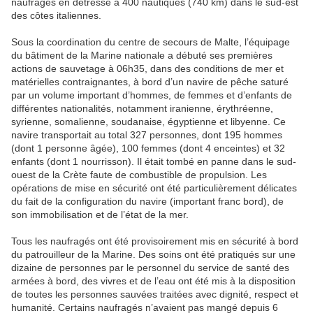
naufragés en détresse à 400 nautiques (740 km) dans le sud-est
des côtes italiennes.
Sous la coordination du centre de secours de Malte, l’équipage
du bâtiment de la Marine nationale a débuté ses premières
actions de sauvetage à 06h35, dans des conditions de mer et
matérielles contraignantes, à bord d’un navire de pêche saturé
par un volume important d’hommes, de femmes et d’enfants de
différentes nationalités, notamment iranienne, érythréenne,
syrienne, somalienne, soudanaise, égyptienne et libyenne. Ce
navire transportait au total 327 personnes, dont 195 hommes
(dont 1 personne âgée), 100 femmes (dont 4 enceintes) et 32
enfants (dont 1 nourrisson). Il était tombé en panne dans le sud-
ouest de la Crète faute de combustible de propulsion. Les
opérations de mise en sécurité ont été particulièrement délicates
du fait de la configuration du navire (important franc bord), de
son immobilisation et de l’état de la mer.
Tous les naufragés ont été provisoirement mis en sécurité à bord
du patrouilleur de la Marine. Des soins ont été pratiqués sur une
dizaine de personnes par le personnel du service de santé des
armées à bord, des vivres et de l’eau ont été mis à la disposition
de toutes les personnes sauvées traitées avec dignité, respect et
humanité. Certains naufragés n’avaient pas mangé depuis 6