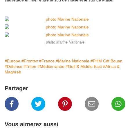
sauvetage en mer entre le sud de l’Italie et le sud de Malte.
photo Marine Nationale
#Europe
#Frontex
#France
#Marine Nationale
#PHM Cdt Bouan
#Défense
#Triton
#Méditerranée
#Gulf & Middle East
#Africa &
Maghreb
Partager
Vous aimerez aussi