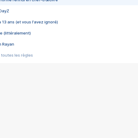
 DayZ
 a 13 ans (et vous l'avez ignoré)
e (littéralement)
im Rayan
 toutes les règles
s les jeux vidéo
us choquant de Rockstar ? - Le scandale BULLY
e plus moche de Steam
du RÊVE tourne au CAUCHEMAR
pendant 8 heures
it… à tort
umiliés par un jeu vidéo