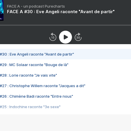
FACE A - un podcast Purecharts
FACE A #30 : Eve Angeli raconte "Avant de partir"
#30 : Eve Angeli raconte "Avant de partir"
#29 : MC Solaar raconte "Bouge de là"
28 : Lorie raconte "Je vais vite"
#27 : Christophe Willem raconte "Jacques a dit"
#26 : Chimène Badi raconte "Entre nous"
#25 : Indochine raconte "3e sexe"
#24 : Zaho raconte "C'est chelou"
#23 : Patrick Bruel raconte "Au café des délices"