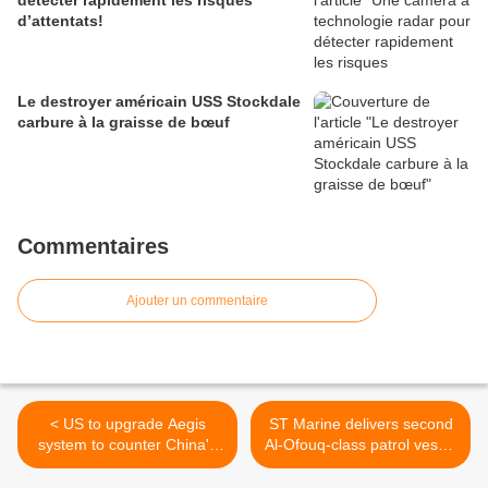
détecter rapidement les risques
d’attentats!
Le destroyer américain USS Stockdale
carbure à la graisse de bœuf
Commentaires
Ajouter un commentaire
< US to upgrade Aegis
ST Marine delivers second
system to counter China's
Al-Ofouq-class patrol vessel
DF-26 missiles
to Oman Navy >