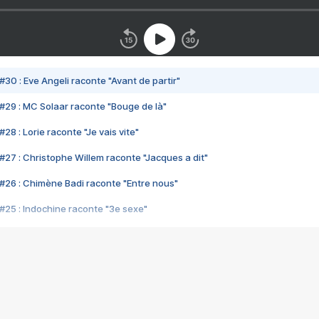
#30 : Eve Angeli raconte "Avant de partir"
#29 : MC Solaar raconte "Bouge de là"
28 : Lorie raconte "Je vais vite"
#27 : Christophe Willem raconte "Jacques a dit"
#26 : Chimène Badi raconte "Entre nous"
#25 : Indochine raconte "3e sexe"
#24 : Zaho raconte "C'est chelou"
#23 : Patrick Bruel raconte "Au café des délices"
#22 : Kyo raconte "Le chemin"
#21 : Nolwenn Leroy raconte "Cassé"