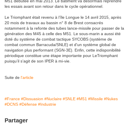
M51 débutée en mai 2013. Le bâtiment va désormais reprendre
les essais avant son retour dans le cycle opérationnel.
Le Triomphant était revenu à l’île Longue le 14 avril 2015, après
20 mois de travaux au bassin n° 8 de Brest consacrés
notamment à la refonte des tubes lance-missile pour passer de la
génération des M45 à celle des M51. Le sous-marin a aussi été
doté du système de combat tactique SYCOBS (système de
combat commun Barracuda/SNLE) et d'un système global de
navigation plus performant (SGN-3E). Enfin, cette indisponibilité
périodique constitue une étape importante pour LeTriomphant
puisqu’il s’agit de son IPER à mi-vie.
Suite de
l'article
#France
#Dissuasion
#Nuclaire
#SNLE
#M51
#Missile
#Nukes
#DCNS
#Défense
#Industrie
Partager