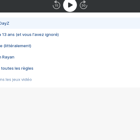
 DayZ
 a 13 ans (et vous l'avez ignoré)
e (littéralement)
im Rayan
 toutes les règles
s les jeux vidéo
us choquant de Rockstar ? - Le scandale BULLY
e plus moche de Steam
du RÊVE tourne au CAUCHEMAR
pendant 8 heures
it… à tort