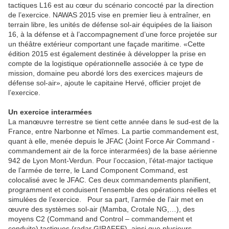
tactiques L16 est au cœur du scénario concocté par la direction
de l’exercice. NAWAS 2015 vise en premier lieu à entraîner, en
terrain libre, les unités de défense sol-air équipées de la liaison
16, à la défense et à l’accompagnement d’une force projetée sur
un théâtre extérieur comportant une façade maritime. «Cette
édition 2015 est également destinée à développer la prise en
compte de la logistique opérationnelle associée à ce type de
mission, domaine peu abordé lors des exercices majeurs de
défense sol-air», ajoute le capitaine Hervé, officier projet de
l’exercice.
Un exercice interarmées
La manœuvre terrestre se tient cette année dans le sud-est de la
France, entre Narbonne et Nîmes. La partie commandement est,
quant à elle, menée depuis le JFAC (Joint Force Air Command -
commandement air de la force interarmées) de la base aérienne
942 de Lyon Mont-Verdun. Pour l’occasion, l’état-major tactique
de l’armée de terre, le Land Component Command, est
colocalisé avec le JFAC. Ces deux commandements planifient,
programment et conduisent l’ensemble des opérations réelles et
simulées de l’exercice. Pour sa part, l’armée de l’air met en
œuvre des systèmes sol-air (Mamba, Crotale NG,…), des
moyens C2 (Command and Control – commandement et
conduite) tactiques (radar GIRAFFE), ainsi que plusieurs