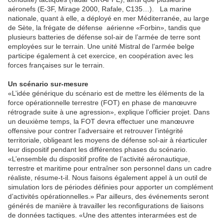
aéronefs (E-3F, Mirage 2000, Rafale, C135…). La marine
nationale, quant à elle, a déployé en mer Méditerranée, au large
de Sète, la frégate de défense aérienne «Forbin», tandis que
plusieurs batteries de défense sol-air de l’armée de terre sont
employées sur le terrain. Une unité Mistral de l’armée belge
participe également à cet exercice, en coopération avec les
forces françaises sur le terrain.
Un scénario sur-mesure
«L’idée générique du scénario est de mettre les éléments de la
force opérationnelle terrestre (FOT) en phase de manœuvre
rétrograde suite à une agression», explique l’officier projet. Dans
un deuxième temps, la FOT devra effectuer une manœuvre
offensive pour contrer l’adversaire et retrouver l’intégrité
territoriale, obligeant les moyens de défense sol-air à réarticuler
leur dispositif pendant les différentes phases du scénario.
«L’ensemble du dispositif profite de l’activité aéronautique,
terrestre et maritime pour entraîner son personnel dans un cadre
réaliste, résume-t-il. Nous faisons également appel à un outil de
simulation lors de périodes définies pour apporter un complément
d’activités opérationnelles.» Par ailleurs, des événements seront
générés de manière à travailler les reconfigurations de liaisons
de données tactiques. «Une des attentes interarmées est de