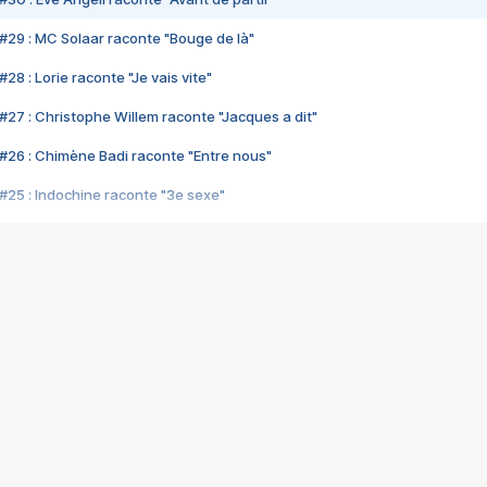
#29 : MC Solaar raconte "Bouge de là"
28 : Lorie raconte "Je vais vite"
#27 : Christophe Willem raconte "Jacques a dit"
#26 : Chimène Badi raconte "Entre nous"
#25 : Indochine raconte "3e sexe"
#24 : Zaho raconte "C'est chelou"
#23 : Patrick Bruel raconte "Au café des délices"
#22 : Kyo raconte "Le chemin"
#21 : Nolwenn Leroy raconte "Cassé"
#20 : Patrick Hernandez raconte "Born to be alive"
#19 : Lorie raconte "Près de moi"
#18 : Michael Jones raconte "A nos actes manqués" (avec Jean-Jacque