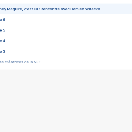
bey Maguire, c'est lui ! Rencontre avec Damien Witecka
e 6
e 5
e 4
e 3
s créatrices de la VF !
e 2
e 1
e Mektoub My Love arrive enfin ! Rencontre avec Shaïn Boumedine et Sal
i : après Toni en famille
elle réalise le bouleversant Dites lui que je l'aime
ais ! Rencontre autour de Vie privée de Rebecca Zlotowski