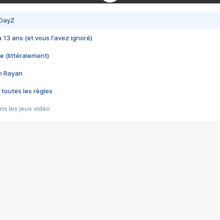
 DayZ
 a 13 ans (et vous l'avez ignoré)
e (littéralement)
im Rayan
 toutes les règles
s les jeux vidéo
us choquant de Rockstar ? - Le scandale BULLY
e plus moche de Steam
du RÊVE tourne au CAUCHEMAR
pendant 8 heures
it… à tort
umiliés par un jeu vidéo