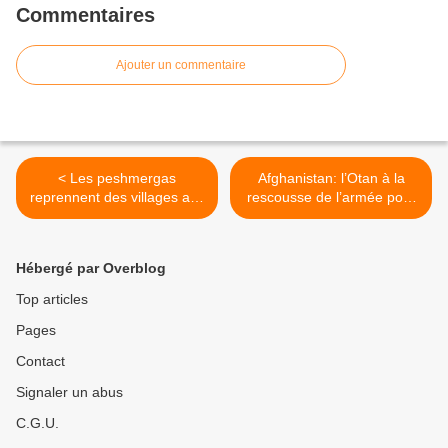
Commentaires
Ajouter un commentaire
< Les peshmergas
Afghanistan: l’Otan à la
reprennent des villages aux
rescousse de l’armée pour
mains de l’EI
reprendre Kunduz aux
talibans >
Hébergé par Overblog
Top articles
Pages
Contact
Signaler un abus
C.G.U.