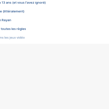
 a 13 ans (et vous l'avez ignoré)
e (littéralement)
im Rayan
 toutes les règles
s les jeux vidéo
us choquant de Rockstar ? - Le scandale BULLY
e plus moche de Steam
du RÊVE tourne au CAUCHEMAR
pendant 8 heures
it… à tort
umiliés par un jeu vidéo
ire - Final Fantasy 8
ti un empire - Age of Empires