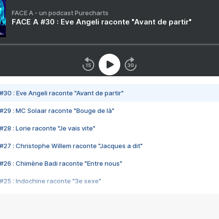
FACE A - un podcast Purecharts
FACE A #30 : Eve Angeli raconte "Avant de partir"
#30 : Eve Angeli raconte "Avant de partir"
#29 : MC Solaar raconte "Bouge de là"
28 : Lorie raconte "Je vais vite"
#27 : Christophe Willem raconte "Jacques a dit"
#26 : Chimène Badi raconte "Entre nous"
#25 : Indochine raconte "3e sexe"
#24 : Zaho raconte "C'est chelou"
#23 : Patrick Bruel raconte "Au café des délices"