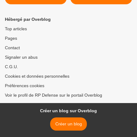
26 nations du Pacifique en
diplômés du cours canadien
Indonésie
de déminage sont prêts >
Hébergé par Overblog
Top articles
Pages
Contact
Signaler un abus
C.G.U.
Cookies et données personnelles
Préférences cookies
Voir le profil de RP Defense sur le portail Overblog
Créer un blog sur Overblog
Créer un blog