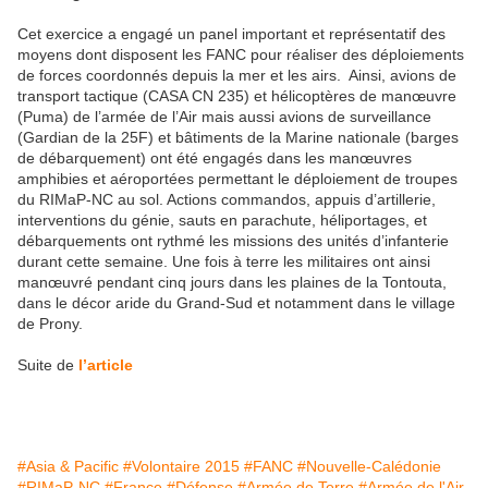
Cet exercice a engagé un panel important et représentatif des
moyens dont disposent les FANC pour réaliser des déploiements
de forces coordonnés depuis la mer et les airs. Ainsi, avions de
transport tactique (CASA CN 235) et hélicoptères de manœuvre
(Puma) de l’armée de l’Air mais aussi avions de surveillance
(Gardian de la 25F) et bâtiments de la Marine nationale (barges
de débarquement) ont été engagés dans les manœuvres
amphibies et aéroportées permettant le déploiement de troupes
du RIMaP-NC au sol. Actions commandos, appuis d’artillerie,
interventions du génie, sauts en parachute, héliportages, et
débarquements ont rythmé les missions des unités d’infanterie
durant cette semaine. Une fois à terre les militaires ont ainsi
manœuvré pendant cinq jours dans les plaines de la Tontouta,
dans le décor aride du Grand-Sud et notamment dans le village
de Prony.
Suite de
l’article
#Asia & Pacific
#Volontaire 2015
#FANC
#Nouvelle-Calédonie
#RIMaP-NC
#France
#Défense
#Armée de Terre
#Armée de l'Air