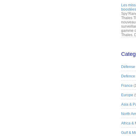
Les miss
boostées
Spy’Rang
Thales T
nouveau 
surveilla
gamme de
Thales. D
Categ
Défense
Defence
France
(
Europe
(
Asia & Pa
North Am
Africa &
Gulf & M