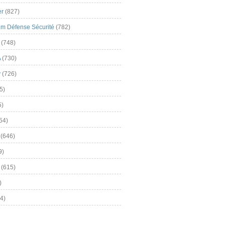
er
(827)
m Défense Sécurité
(782)
(748)
A
(730)
y
(726)
5)
5)
54)
(646)
9)
(615)
)
4)