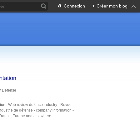
Connexion
+
Créer mon blog
ntation
P Defense
tion
: Web review defence industry - Revue
ndustrie de défense - company information -
France, Europe and elsewhere ...