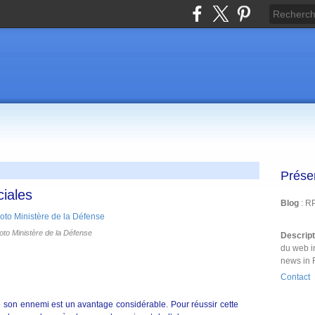
Prése
ciales
Blog
: R
oto Ministère de la Défense
Descrip
du web i
news in 
Contact
 son ennemi est un avantage considérable. Pour réussir cette