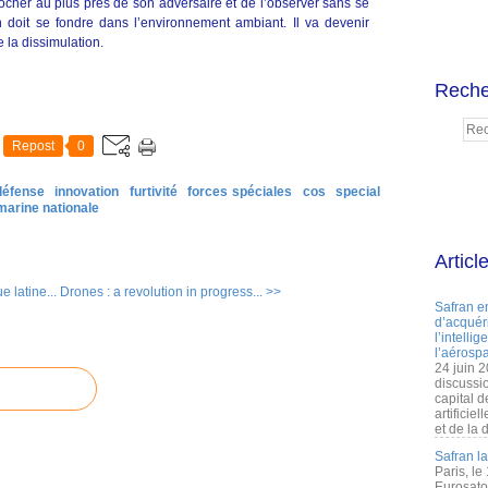
procher au plus près de son adversaire et de l’observer sans se
sin doit se fondre dans l’environnement ambiant. Il va devenir
 la dissimulation.
Reche
Repost
0
défense
innovation
furtivité
forces spéciales
cos
special
marine nationale
Articl
 latine...
Drones : a revolution in progress... >>
Safran e
d’acquéri
l’intelli
l’aérospa
24 juin 
discussi
capital d
artificie
et de la 
Safran l
Paris, le
Eurosato