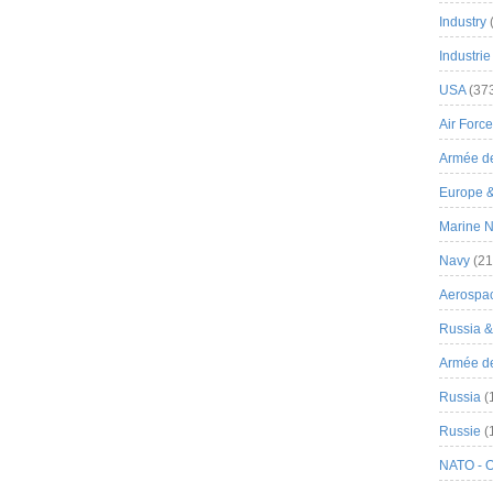
Industry
Industrie
USA
(37
Air Force
Armée de
Europe 
Marine N
Navy
(21
Aerospa
Russia 
Armée de 
Russia
(
Russie
(
NATO - 