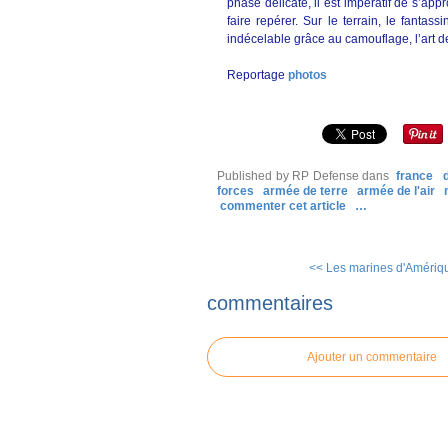
phase délicate, il est impératif de s’ap
faire repérer. Sur le terrain, le fantas
indécelable grâce au camouflage, l’art de
Reportage
photos
Published by RP Defense
dans
france
forces
armée de terre
armée de l'air
commenter cet article
…
<< Les marines d'Amérique
commentaires
Ajouter un commentaire