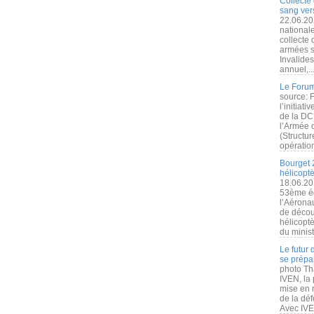
Collecte 
sang vers
22.06.20
nationale
collecte
armées s
Invalide
annuel,..
Le Forum
source: 
l’initiat
de la DC
l’Armée 
(Structur
opération
Bourget 
hélicopt
18.06.20
53ème éd
l’Aérona
de découv
hélicopt
du minist
Le futur
se prépa
photo Th
IVEN, la 
mise en r
de la dé
Avec IVEN