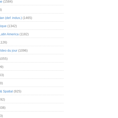
me
(1584)
3)
an (def. indus.)
(1465)
tique
(1342)
Latin America
(1182)
1126)
Video du jour
(1096)
1055)
9)
63)
0)
& Spatial
(925)
92)
838)
3)