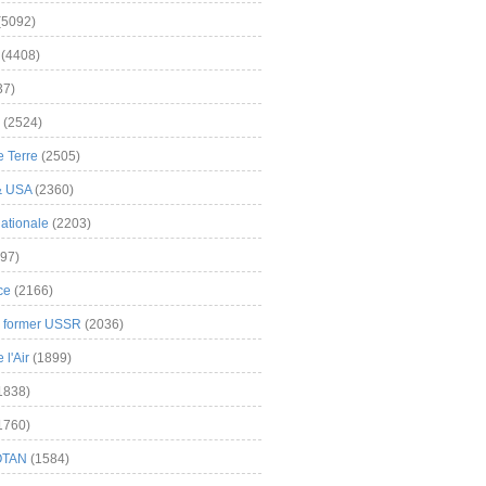
(5092)
(4408)
37)
(2524)
 Terre
(2505)
& USA
(2360)
ationale
(2203)
97)
ce
(2166)
& former USSR
(2036)
l'Air
(1899)
1838)
1760)
OTAN
(1584)