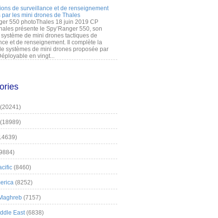
ions de surveillance et de renseignement
 par les mini drones de Thales
er 550 photoThales 18 juin 2019 CP
hales présente le Spy’Ranger 550, son
système de mini drones tactiques de
nce et de renseignement. Il complète la
 systèmes de mini drones proposée par
éployable en vingt...
ories
(20241)
(18989)
14639)
9884)
cific
(8460)
erica
(8252)
 Maghreb
(7157)
iddle East
(6838)