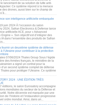
e lancement de sa solution de lutte anti-
kyjacker. Ce système répond à la menace
te des drones, aussi bien sur le champ de
u’à...
nce son intelligence artificielle embarquée
 19 juin 2024 À l’occasion du salon
ry 2024, Safran Electronics & Defense lance
gence artificielle ACE, pour « Advanced
 Engine ». Son objectif est d’intégrer des
s IA dans l’ensemble des produits de Safran
cs...
a fournir un deuxième système de défense
à l’Ukraine pour contribuer à la protection
rritoire
ales 07/06/2024 Thales Group Sous l’égide
ère des Armées français, le ministère de la
ukrainien a signé un contrat pour la
re d’un second système complet de défense
 Thales pour protéger l’Ukraine. Ce système
ORY 2024 : UNE ÉDITION TRÈS
UE
7 éditions, le salon Eurosatory accompagne
tions mondiales du secteur de la Défense et
curité. Notre décennie est marquée par une
ion de l’histoire et l’instauration progressive
el ordre mondial. Ainsi, dans un...