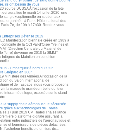
de sang du 14 juillet : Le sang donné pour le
é, ils ont besoin de vous !
20 source DCSSA À l'occasion de la fête
, qui aura lieu le mardi 14 juillet 2020, une
 de sang exceptionnelle en soutien aux
era organisée, à Paris, Hôtel national des
s Paris 7e, de 10h à 17h30. Rendez-vous
.
 Entreprises Défense 2019
FED Manifestation biennale créée en 1989 à
ive conjointe de la CCI Val-d’Oise/ Yvelines et
MAT (Direction Centrale du Matériel de
de Terre) devenue en 2010 la SIMMT
e Intégrée du Maintien en condition
nelle...
2019 - Embarquez à bord du futur
ère Guépard en 360°
19 Ministère des Armées A l’occasion de la
ition du Salon International de
utique et de l’Espace, nous vous proposons
rir la maquette grandeur réelle du futur
ère interarmées léger, exposée sur le stand
ère...
 de la supply chain aéronautique sécurisée
re grâce aux technologies de Thales
ales 17 juin 2019 CP Thales Thales lance
première plateforme digitale assurant la
elation entre industriels de l’aéronautique et
fense et fournisseurs de pièces détachées.
, l’acheteur bénéficie d’un tiers de...