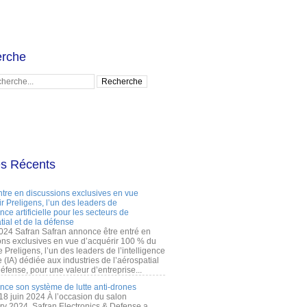
rche
es Récents
ntre en discussions exclusives en vue
r Preligens, l’un des leaders de
gence artificielle pour les secteurs de
tial et de la défense
2024 Safran Safran annonce être entré en
ons exclusives en vue d’acquérir 100 % du
e Preligens, l’un des leaders de l’intelligence
lle (IA) dédiée aux industries de l’aérospatial
défense, pour une valeur d’entreprise...
ance son système de lutte anti-drones
 18 juin 2024 À l’occasion du salon
ry 2024, Safran Electronics & Defense a