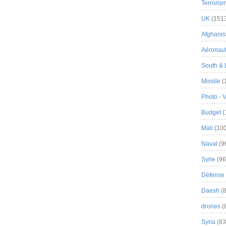
Terroris
UK
(151
Afghanist
Aéronau
South & 
Missile
(
Photo - 
Budget
(
Mali
(100
Naval
(9
Syrie
(96
Défense 
Daesh
(8
drones
(
Syria
(83