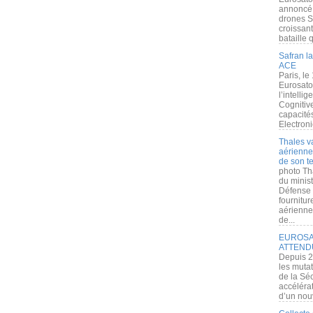
annoncé l
drones S
croissan
bataille q
Safran la
ACE
Paris, le
Eurosato
l’intelli
Cognitive
capacité
Electroni
Thales v
aérienne 
de son te
photo Th
du minist
Défense 
fournitu
aérienne
de...
EUROSAT
ATTEND
Depuis 2
les muta
de la Sé
accélérat
d’un nouv