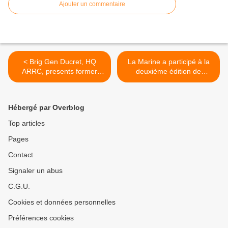
Ajouter un commentaire
< Brig Gen Ducret, HQ
La Marine a participé à la
ARRC, presents former
deuxième édition de
WWII pilots with the Legion
l’exercice Joint Warrior
d'Honneur medal
2015 >
Hébergé par Overblog
Top articles
Pages
Contact
Signaler un abus
C.G.U.
Cookies et données personnelles
Préférences cookies