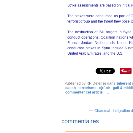
Strike assessments are based on initial rep
The strikes were conducted as part of O
terrorist group and the threat they pose t
The destruction of ISIL targets in Syria 
conduct operations. Coalition nations w
France, Jordan, Netherlands, United K
conducted strikes in Syria include Aust
United Arab Emirates, and the U.S.
Published by RP Defense
dans
inherent 
daesh
terrorisme
cjtf-oir
gulf & middl
commenter cet article
…
<< Chammal : Intégration d
commentaires