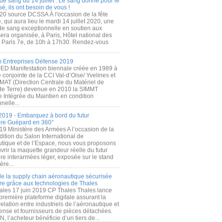
de sang du 14 juillet : Le sang donné pour le
é, ils ont besoin de vous !
20 source DCSSA À l'occasion de la fête
, qui aura lieu le mardi 14 juillet 2020, une
 de sang exceptionnelle en soutien aux
era organisée, à Paris, Hôtel national des
s Paris 7e, de 10h à 17h30. Rendez-vous
.
 Entreprises Défense 2019
FED Manifestation biennale créée en 1989 à
ive conjointe de la CCI Val-d’Oise/ Yvelines et
MAT (Direction Centrale du Matériel de
de Terre) devenue en 2010 la SIMMT
e Intégrée du Maintien en condition
nelle...
2019 - Embarquez à bord du futur
ère Guépard en 360°
19 Ministère des Armées A l’occasion de la
ition du Salon International de
utique et de l’Espace, nous vous proposons
rir la maquette grandeur réelle du futur
ère interarmées léger, exposée sur le stand
ère...
 de la supply chain aéronautique sécurisée
re grâce aux technologies de Thales
ales 17 juin 2019 CP Thales Thales lance
première plateforme digitale assurant la
elation entre industriels de l’aéronautique et
fense et fournisseurs de pièces détachées.
, l’acheteur bénéficie d’un tiers de...