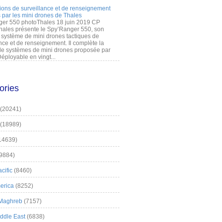
ions de surveillance et de renseignement
 par les mini drones de Thales
er 550 photoThales 18 juin 2019 CP
hales présente le Spy’Ranger 550, son
système de mini drones tactiques de
nce et de renseignement. Il complète la
 systèmes de mini drones proposée par
éployable en vingt...
ories
(20241)
(18989)
14639)
9884)
cific
(8460)
erica
(8252)
 Maghreb
(7157)
iddle East
(6838)