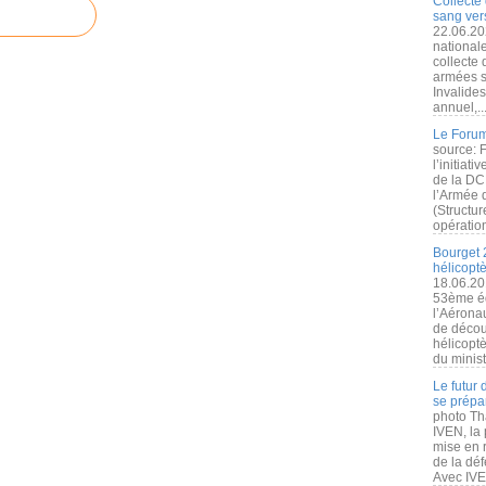
Collecte 
sang vers
22.06.20
nationale
collecte
armées s
Invalide
annuel,..
Le Forum
source: 
l’initiat
de la DC
l’Armée 
(Structur
opération
Bourget 
hélicopt
18.06.20
53ème éd
l’Aérona
de découv
hélicopt
du minist
Le futur
se prépa
photo Th
IVEN, la 
mise en r
de la dé
Avec IVEN