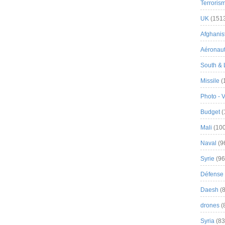
Terroris
UK
(151
Afghanist
Aéronau
South & 
Missile
(
Photo - 
Budget
(
Mali
(100
Naval
(9
Syrie
(96
Défense 
Daesh
(8
drones
(
Syria
(83