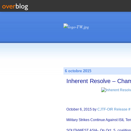
6 octobre 2015
Inherent Resolve – Cham
October 6, 2015 by
CJTF-OIR Release #
Military Strikes Continue Against ISIL Terr
SOUTHWEST ASIA- On Oct. 5, coalition mi