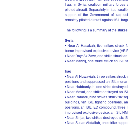
Iraq. In Syria, coalition military forc
piloted aircraft. Separately in Iraq, coal
support of the Government of Iraq using
remotely piloted aircraft against ISIL targ
The following is a summary of the strikes
Syria
• Near Al Hasakah, five strikes struck f
borne improvised explosive device (VBIED
• Near Dayr Az Zawr, one strike struck an 
• Near Manbij, one strike struck an ISIL t
Iraq
• Near Al Huwayjah, three strikes struck t
positions and suppressed an ISIL mortar 
• Near Habbaniyah, one strike destroye
• Near Mosul, one strike destroyed an ISIL
• Near Ramadi, nine strikes struck six se
buildings, ten ISIL fighting positions,
positions, an ISIL IED compound, three 
improvised explosive device, an ISIL HME
• Near Sinjar, two strikes destroyed six I
• Near Sultan Abdallah, one strike suppre