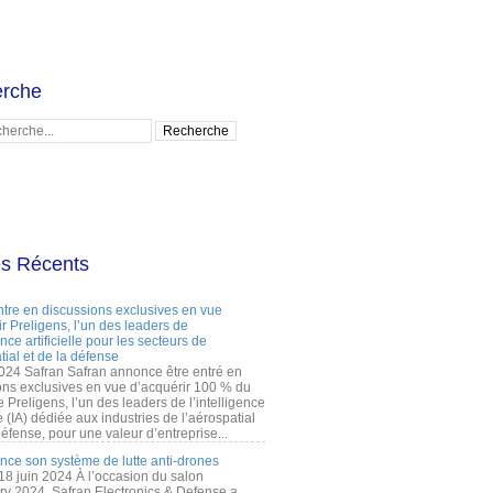
rche
es Récents
ntre en discussions exclusives en vue
r Preligens, l’un des leaders de
gence artificielle pour les secteurs de
tial et de la défense
2024 Safran Safran annonce être entré en
ons exclusives en vue d’acquérir 100 % du
e Preligens, l’un des leaders de l’intelligence
lle (IA) dédiée aux industries de l’aérospatial
défense, pour une valeur d’entreprise...
ance son système de lutte anti-drones
 18 juin 2024 À l’occasion du salon
ry 2024, Safran Electronics & Defense a