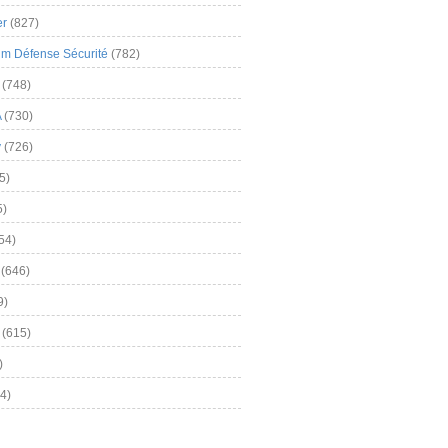
er
(827)
m Défense Sécurité
(782)
(748)
A
(730)
y
(726)
5)
5)
54)
(646)
9)
(615)
)
4)