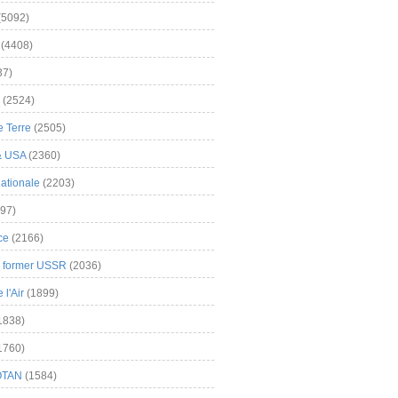
(5092)
(4408)
37)
(2524)
 Terre
(2505)
& USA
(2360)
ationale
(2203)
97)
ce
(2166)
& former USSR
(2036)
l'Air
(1899)
1838)
1760)
OTAN
(1584)