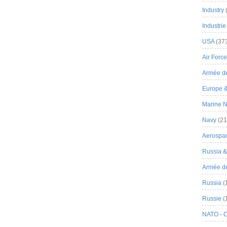
Industry
Industrie
USA
(37
Air Force
Armée de
Europe 
Marine N
Navy
(21
Aerospa
Russia 
Armée de 
Russia
(
Russie
(
NATO - 