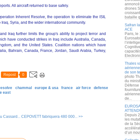
annoncé l
orts. All aircraft returned to base safely.
drones S
croissan
peration Inherent Resolve, the operation to eliminate the ISIL
bataille q
o Iraq, Syria, and the wider international community.
Safran la
ACE
and Iraq further limits the group's ability to project terror and
Paris, le
Eurosato
hich have conducted strikes in Iraq include Australia, Canada,
l’intelli
ingdom, and the United States. Coalition nations which have
Cognitive
ralia, Bahrain, Canada, France, Jordan, Saudi Arabia, Turkey,
capacité
Electroni
Thales v
aérienne 
de son te
Repost
0
photo Th
du minist
Défense 
resolve
chammal
europe & usa
france
air force
defense
fournitu
e east
aérienne
de...
EUROSAT
ATTEND
Depuis 2
u Cassard...
CEPOVETT fabriquera 480 000... >>
les muta
de la Sé
accélérat
d’un nouv