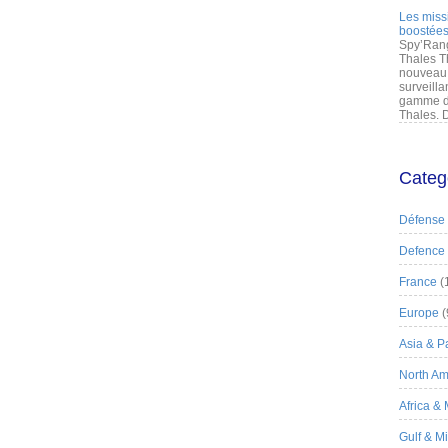
Les miss
boostées
Spy’Rang
Thales T
nouveau 
surveilla
gamme de
Thales. D
Categ
Défense
Defence
France
(
Europe
(
Asia & Pa
North Am
Africa &
Gulf & M