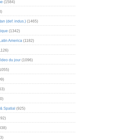
me
(1584)
3)
an (def. indus.)
(1465)
tique
(1342)
Latin America
(1182)
1126)
Video du jour
(1096)
1055)
9)
63)
0)
& Spatial
(925)
92)
838)
3)