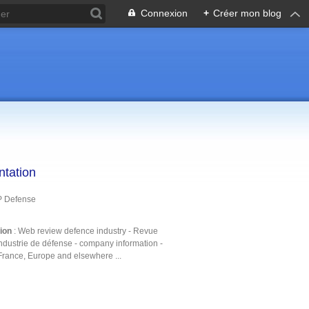
Connexion
+
Créer mon blog
ntation
P Defense
tion
: Web review defence industry - Revue
ndustrie de défense - company information -
France, Europe and elsewhere ...