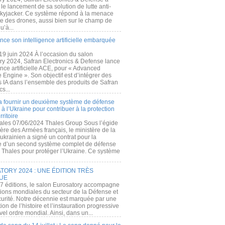
e lancement de sa solution de lutte anti-
kyjacker. Ce système répond à la menace
te des drones, aussi bien sur le champ de
u’à...
nce son intelligence artificielle embarquée
 19 juin 2024 À l’occasion du salon
ry 2024, Safran Electronics & Defense lance
gence artificielle ACE, pour « Advanced
 Engine ». Son objectif est d’intégrer des
s IA dans l’ensemble des produits de Safran
cs...
a fournir un deuxième système de défense
à l’Ukraine pour contribuer à la protection
rritoire
ales 07/06/2024 Thales Group Sous l’égide
ère des Armées français, le ministère de la
ukrainien a signé un contrat pour la
re d’un second système complet de défense
 Thales pour protéger l’Ukraine. Ce système
ORY 2024 : UNE ÉDITION TRÈS
UE
7 éditions, le salon Eurosatory accompagne
tions mondiales du secteur de la Défense et
curité. Notre décennie est marquée par une
ion de l’histoire et l’instauration progressive
el ordre mondial. Ainsi, dans un...