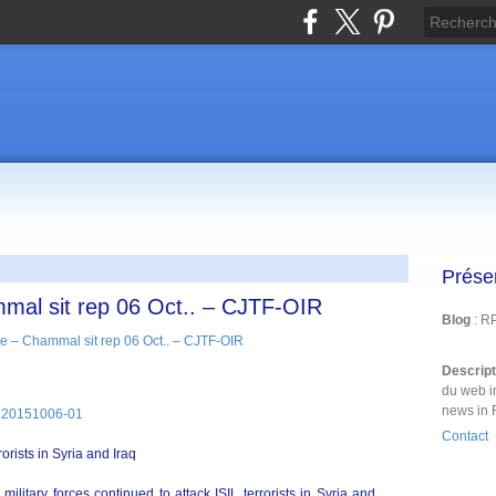
Prése
mal sit rep 06 Oct.. – CJTF-OIR
Blog
: R
Descrip
du web i
news in 
 20151006-01
Contact
orists in Syria and Iraq
litary forces continued to attack ISIL terrorists in Syria and