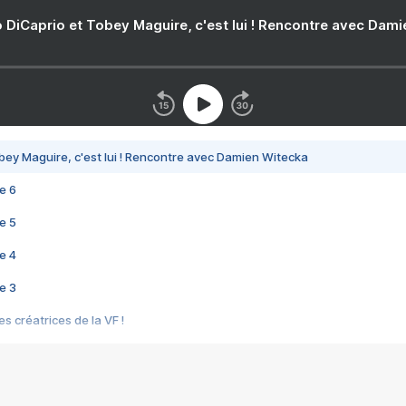
 DiCaprio et Tobey Maguire, c'est lui ! Rencontre avec Dam
bey Maguire, c'est lui ! Rencontre avec Damien Witecka
e 6
e 5
e 4
e 3
s créatrices de la VF !
e 2
e 1