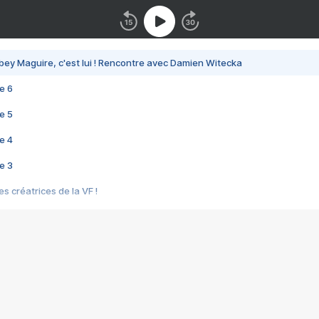
bey Maguire, c'est lui ! Rencontre avec Damien Witecka
e 6
e 5
e 4
e 3
s créatrices de la VF !
e 2
e 1
e Mektoub My Love arrive enfin ! Rencontre avec Shaïn Boumedine et Sal
i : après Toni en famille