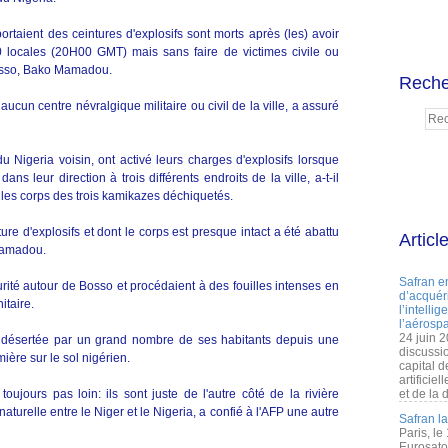
aient des ceintures d'explosifs sont morts après (les) avoir
0 locales (20H00 GMT) mais sans faire de victimes civile ou
 Bosso, Bako Mamadou.
Reche
ucun centre névralgique militaire ou civil de la ville, a assuré
u Nigeria voisin, ont activé leurs charges d'explosifs lorsque
ns leur direction à trois différents endroits de la ville, a-t-il
 les corps des trois kamikazes déchiquetés.
ure d'explosifs et dont le corps est presque intact a été abattu
Articl
 Mamadou.
Safran e
urité autour de Bosso et procédaient à des fouilles intenses en
d’acquéri
itaire.
l’intelli
l’aérospa
24 juin 
é désertée par un grand nombre de ses habitants depuis une
discussi
mière sur le sol nigérien.
capital d
artificie
jours pas loin: ils sont juste de l'autre côté de la rivière
et de la 
turelle entre le Niger et le Nigeria, a confié à l'AFP une autre
Safran l
Paris, le
Eurosato