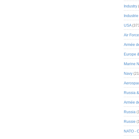
Industry
Industrie
USA
(37
Air Force
Armée de
Europe 
Marine N
Navy
(21
Aerospa
Russia 
Armée de 
Russia
(
Russie
(
NATO - 