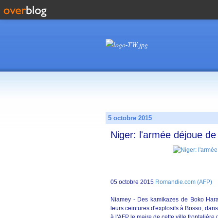
5 octobre 2015
Niger: l'armée déjoue de
05 octobre 2015
Romandie.com (AFP)
Niamey - Des kamikazes de Boko Haram 
leurs ceintures d'explosifs à Bosso, dans
à l'AFP le maire de cette ville frontalière