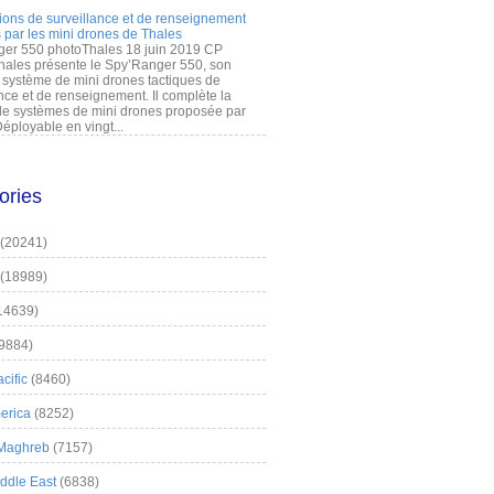
ions de surveillance et de renseignement
 par les mini drones de Thales
er 550 photoThales 18 juin 2019 CP
hales présente le Spy’Ranger 550, son
système de mini drones tactiques de
nce et de renseignement. Il complète la
 systèmes de mini drones proposée par
éployable en vingt...
ories
(20241)
(18989)
14639)
9884)
cific
(8460)
erica
(8252)
 Maghreb
(7157)
iddle East
(6838)