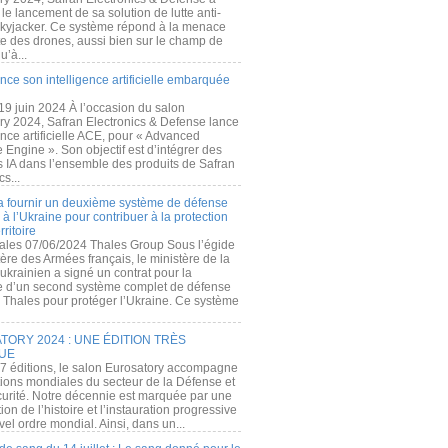
e lancement de sa solution de lutte anti-
kyjacker. Ce système répond à la menace
te des drones, aussi bien sur le champ de
u’à...
nce son intelligence artificielle embarquée
 19 juin 2024 À l’occasion du salon
ry 2024, Safran Electronics & Defense lance
gence artificielle ACE, pour « Advanced
 Engine ». Son objectif est d’intégrer des
s IA dans l’ensemble des produits de Safran
cs...
a fournir un deuxième système de défense
à l’Ukraine pour contribuer à la protection
rritoire
ales 07/06/2024 Thales Group Sous l’égide
ère des Armées français, le ministère de la
ukrainien a signé un contrat pour la
re d’un second système complet de défense
 Thales pour protéger l’Ukraine. Ce système
ORY 2024 : UNE ÉDITION TRÈS
UE
7 éditions, le salon Eurosatory accompagne
tions mondiales du secteur de la Défense et
curité. Notre décennie est marquée par une
ion de l’histoire et l’instauration progressive
el ordre mondial. Ainsi, dans un...