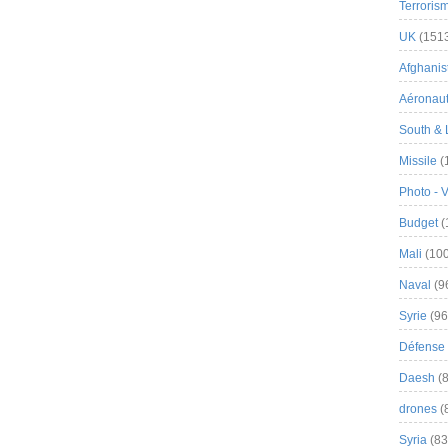
Terroris
UK
(151
Afghanist
Aéronau
South & 
Missile
(
Photo - 
Budget
(
Mali
(100
Naval
(9
Syrie
(96
Défense 
Daesh
(8
drones
(
Syria
(83