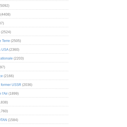
(5092)
(4408)
37)
(2524)
 Terre
(2505)
& USA
(2360)
ationale
(2203)
97)
ce
(2166)
& former USSR
(2036)
l'Air
(1899)
1838)
1760)
OTAN
(1584)