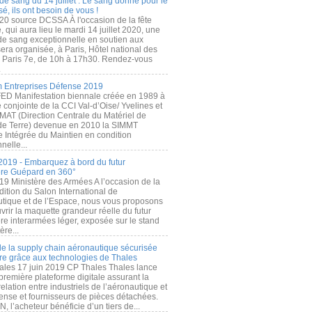
de sang du 14 juillet : Le sang donné pour le
é, ils ont besoin de vous !
20 source DCSSA À l'occasion de la fête
, qui aura lieu le mardi 14 juillet 2020, une
 de sang exceptionnelle en soutien aux
era organisée, à Paris, Hôtel national des
s Paris 7e, de 10h à 17h30. Rendez-vous
.
 Entreprises Défense 2019
FED Manifestation biennale créée en 1989 à
ive conjointe de la CCI Val-d’Oise/ Yvelines et
MAT (Direction Centrale du Matériel de
de Terre) devenue en 2010 la SIMMT
e Intégrée du Maintien en condition
nelle...
2019 - Embarquez à bord du futur
ère Guépard en 360°
19 Ministère des Armées A l’occasion de la
ition du Salon International de
utique et de l’Espace, nous vous proposons
rir la maquette grandeur réelle du futur
ère interarmées léger, exposée sur le stand
ère...
 de la supply chain aéronautique sécurisée
re grâce aux technologies de Thales
ales 17 juin 2019 CP Thales Thales lance
première plateforme digitale assurant la
elation entre industriels de l’aéronautique et
fense et fournisseurs de pièces détachées.
, l’acheteur bénéficie d’un tiers de...