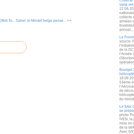
Collecte 
sang vers
22.06.20
nationale
collecte
fort To...
Sahel: le Mindef belge pense... >>
armées s
Invalide
annuel,..
Le Forum
source: 
l’initiat
de la DC
l’Armée 
(Structur
opération
Bourget 
hélicopt
18.06.20
53ème éd
l’Aérona
de découv
hélicopt
du minist
Le futur
se prépa
photo Th
IVEN, la 
mise en r
de la dé
Avec IVEN