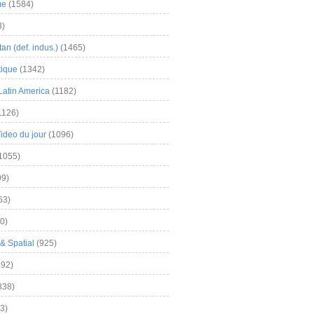
me
(1584)
3)
an (def. indus.)
(1465)
tique
(1342)
Latin America
(1182)
1126)
Video du jour
(1096)
1055)
9)
63)
0)
& Spatial
(925)
92)
838)
3)