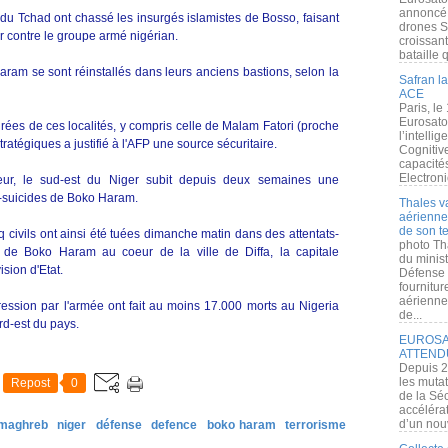
annoncé l
 du Tchad ont chassé les insurgés islamistes de Bosso, faisant
drones S
er contre le groupe armé nigérian.
croissan
bataille q
ram se sont réinstallés dans leurs anciens bastions, selon la
Safran la
ACE
Paris, le
Eurosato
ées de ces localités, y compris celle de Malam Fatori (proche
l’intelli
ratégiques a justifié à l'AFP une source sécuritaire.
Cognitive
capacité
Electroni
ueur, le sud-est du Niger subit depuis deux semaines une
s-suicides de Boko Haram.
Thales v
aérienne 
de son te
 civils ont ainsi été tuées dimanche matin dans des attentats-
photo Th
 de Boko Haram au coeur de la ville de Diffa, la capitale
du minist
ision d'Etat.
Défense 
fournitu
aérienne
ession par l'armée ont fait au moins 17.000 morts au Nigeria
de...
rd-est du pays.
EUROSAT
ATTEND
Depuis 2
les muta
Repost
0
de la Sé
accélérat
d’un nouv
 maghreb
niger
défense
defence
boko haram
terrorisme