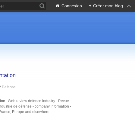
Connexion
+
Créer mon blog
ntation
P Defense
tion
: Web review defence industry - Revue
ndustrie de défense - company information -
France, Europe and elsewhere ...