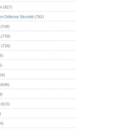
er
(827)
m Défense Sécurité
(782)
(748)
A
(730)
y
(726)
5)
5)
54)
(646)
9)
(615)
)
4)