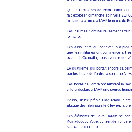
Quatre kamikazes de Boko Haram qui port
fait exploser dimanche soir vers 21H0
militaire, a affirmé à l'AFP le maire de
Les insurgés n'ont heureusement atteint a
le maire.
Les assaillants, qui sont venus à pied d
que les militaires ont commencé à tirer da
expliqué. Ce matin, nous avons retrouvé
Le quatrième, qui portait encore sa ceint
par les forces de l'ordre, a souligné M.
Les forces de l'ordre ont renforcé la séc
ville, a déclaré à l'AFP une source human
Bosso, située près du lac Tchad, a ét
attaque des islamistes le 6 février, la pre
Les éléments de Boko Haram ne sont tou
Komadougou Yobé, qui sert de frontière na
source humanitaire.