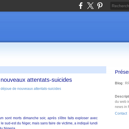
Prése
 nouveaux attentats-suicides
Blog
: R
Descrip
du web i
news in 
Contact
sont morts dimanche soir, après s'être faits exploser avec
 le sud-est du Niger, mais sans faire de victime, a indiqué lundi
 du Nigeria.