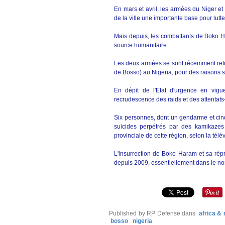
En mars et avril, les armées du Niger et
de la ville une importante base pour lutt
Mais depuis, les combattants de Boko Ha
source humanitaire.
Les deux armées se sont récemment retir
de Bosso) au Nigeria, pour des raisons st
En dépit de l'Etat d'urgence en vig
recrudescence des raids et des attentat
Six personnes, dont un gendarme et cinq
suicides perpétrés par des kamikazes
provinciale de cette région, selon la télév
L'insurrection de Boko Haram et sa répr
depuis 2009, essentiellement dans le no
Published by RP Defense
dans
africa &
bosso
nigeria