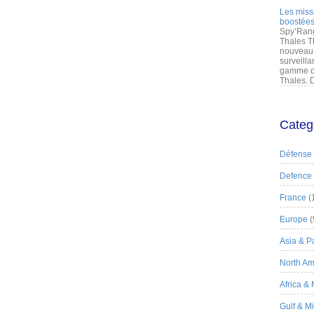
Les miss
boostées
Spy’Rang
Thales T
nouveau 
surveilla
gamme de
Thales. D
Categ
Défense
Defence
France
(
Europe
(
Asia & Pa
North Am
Africa &
Gulf & M