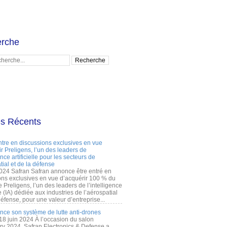
rche
es Récents
ntre en discussions exclusives en vue
r Preligens, l’un des leaders de
gence artificielle pour les secteurs de
tial et de la défense
2024 Safran Safran annonce être entré en
ons exclusives en vue d’acquérir 100 % du
e Preligens, l’un des leaders de l’intelligence
lle (IA) dédiée aux industries de l’aérospatial
défense, pour une valeur d’entreprise...
ance son système de lutte anti-drones
 18 juin 2024 À l’occasion du salon
ry 2024, Safran Electronics & Defense a