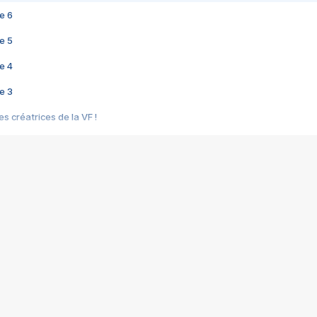
e 6
e 5
e 4
e 3
s créatrices de la VF !
e 2
e 1
e Mektoub My Love arrive enfin ! Rencontre avec Shaïn Boumedine et Sal
i : après Toni en famille
elle réalise le bouleversant Dites lui que je l'aime
ais ! Rencontre autour de Vie privée de Rebecca Zlotowski
 de Marguerite, Grave... Rencontre avec Ella Rumpf