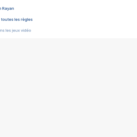
im Rayan
 toutes les règles
s les jeux vidéo
us choquant de Rockstar ? - Le scandale BULLY
e plus moche de Steam
du RÊVE tourne au CAUCHEMAR
pendant 8 heures
it… à tort
umiliés par un jeu vidéo
ire - Final Fantasy 8
ti un empire - Age of Empires
story DOFUS