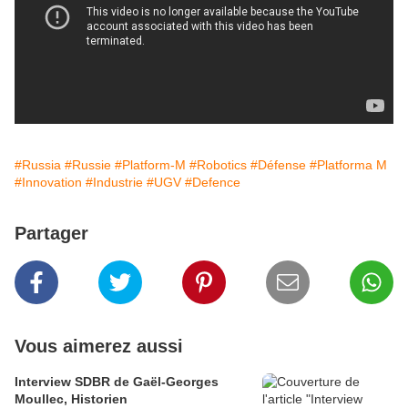
#Russia
#Russie
#Platform-M
#Robotics
#Défense
#Platforma M
#Innovation
#Industrie
#UGV
#Defence
Partager
Vous aimerez aussi
Interview SDBR de Gaël-Georges
Moullec, Historien