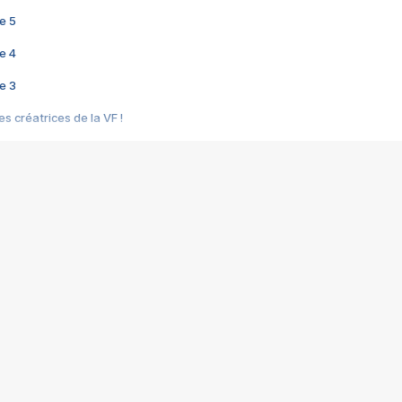
e 5
e 4
e 3
s créatrices de la VF !
e 2
e 1
e Mektoub My Love arrive enfin ! Rencontre avec Shaïn Boumedine et Sal
i : après Toni en famille
elle réalise le bouleversant Dites lui que je l'aime
ais ! Rencontre autour de Vie privée de Rebecca Zlotowski
 de Marguerite, Grave... Rencontre avec Ella Rumpf
 Les Rêveurs, un film intime sur la santé mentale