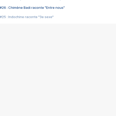
#26 : Chimène Badi raconte "Entre nous"
#25 : Indochine raconte "3e sexe"
#24 : Zaho raconte "C'est chelou"
#23 : Patrick Bruel raconte "Au café des délices"
#22 : Kyo raconte "Le chemin"
#21 : Nolwenn Leroy raconte "Cassé"
#20 : Patrick Hernandez raconte "Born to be alive"
#19 : Lorie raconte "Près de moi"
#18 : Michael Jones raconte "A nos actes manqués" (avec Jean-Jacque
#17 : Khaled raconte "Aïcha"
#16 : Corneille raconte "Parce qu'on vient de loin"
#15 : Indochine raconte "L'aventurier"